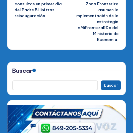
de
consultas en primer día
Zona Fronteriza
del Padre Billini tras
asumen la
entradas
reinauguración.
implementación de la
estrategia
«MiFronteraRD» del
Ministerio de
Economía.
Buscar
buscar