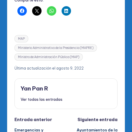
Comparte esto:
Etiquetas:
MAP
Ministerio Administrativo de la Presidencia (MAPRE)
Ministro de Administración Pública (MAP)
Última actualización el agosto 9, 2022
Yan Pan R
Ver todas las entradas
Navegación
Entrada anterior
Siguiente entrada
Emergencias y
Ayuntamientos de la