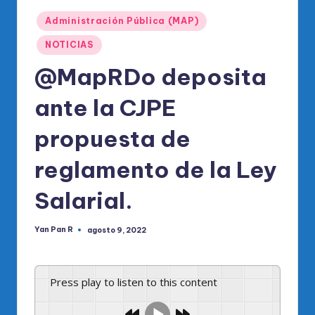
o
Publicado
di
Administración Pública (MAP)
en
c
NOTICIAS
o
@MapRDo deposita
O
ante la CJPE
fi
propuesta de
ci
al
reglamento de la Ley
d
Salarial.
el
P
Yan Pan R
agosto 9, 2022
Publicado
por
R
M
Press play to listen to this content