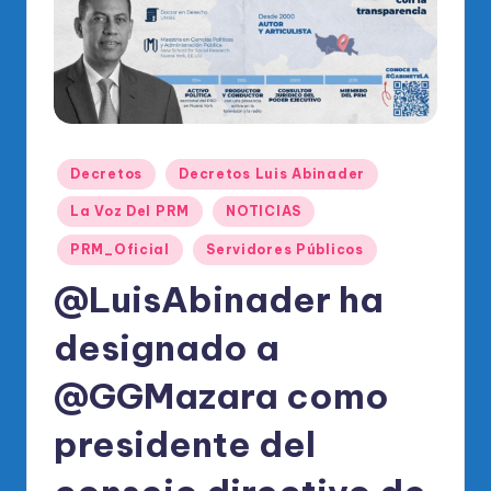
o
di
c
o
O
Publicado
Decretos
Decretos Luis Abinader
fi
en
ci
La Voz Del PRM
NOTICIAS
al
PRM_Oficial
Servidores Públicos
d
@LuisAbinader ha
el
designado a
P
@GGMazara como
R
M
presidente del