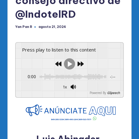
consejo directivo de
@IndotelRD
Yan Pan R
agosto 21, 2024
Publicado
por
Press play to listen to this content
0:00
-:--
1x
Powered By
GSpeech