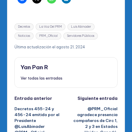
Etiquetas:
Decretos
La Voz Del PRM
Luis Abinader
Noticias
PRM_Oficial
Servidores Públicos
Última actualización el agosto 21, 2024
Yan Pan R
Ver todas las entradas
Navegación
Entrada anterior
Siguiente entrada
Decretos 455-24 y
@PRM_Oficial
de
456-24 emitido por el
agradece presencia
Presidente
compañeros de Circ 1,
entradas
@LuisAbinader
2 y 3 en Estados