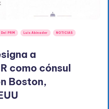
 Del PRM
Luis Abinader
NOTICIAS
signa a
R como cónsul
en Boston,
EEUU