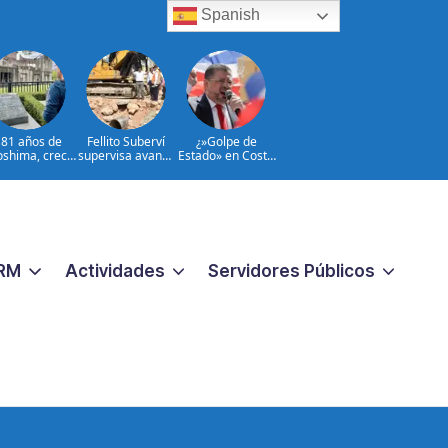
Spanish
 81 años de
Fellito Suberví
¿»Golpe de
oshima, crece
supervisa avance
Estado» en Costa
el temor al
de trabajos en
Rica?: la
rme de Japón
cañada Juan
democracia en
Valdez y Los
juego
Girasoles en el
DN
RM
Actividades
Servidores Públicos