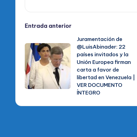
Navegación
Entrada anterior
Juramentación de
de
@LuisAbinader: 22
países invitados y la
entradas
Unión Europea firman
carta a favor de
libertad en Venezuela |
VER DOCUMENTO
ÍNTEGRO