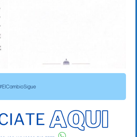
ElCambioSigue