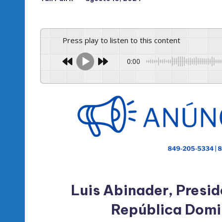
Publicado
por
Press play to listen to this content
0:00
Luis Abinader, Presid
República Dom