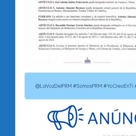
@LaVozDelPRM #SomosPRM #YoCreoEnTi #