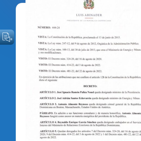
o
d
i
c
o
O
fi
c
i
a