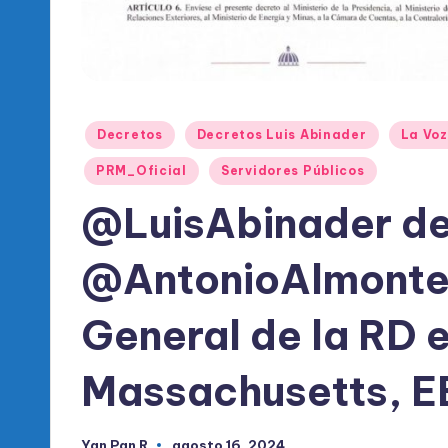
l
d
e
l
Publicado
Decretos
Decretos Luis Abinader
La Voz
en
P
PRM_Oficial
Servidores Públicos
@LuisAbinader de
R
M
@AntonioAlmonte
General de la RD 
Massachusetts, 
Yan Pan R
agosto 16, 2024