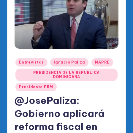
o
di
c
o
O
fi
ci
Publicado
Entrevistas
Ignacio Paliza
MAPRE
en
al
PRESIDENCIA DE LA REPUBLICA
DOMINICANA
d
el
Presidente PRM
P
@JosePaliza:
R
Gobierno aplicará
M
reforma fiscal en