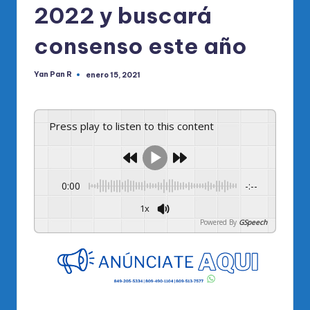
2022 y buscará
consenso este año
Yan Pan R
enero 15, 2021
Publicado
por
Press play to listen to this content
0:00
-:--
1x
Powered By
GSpeech