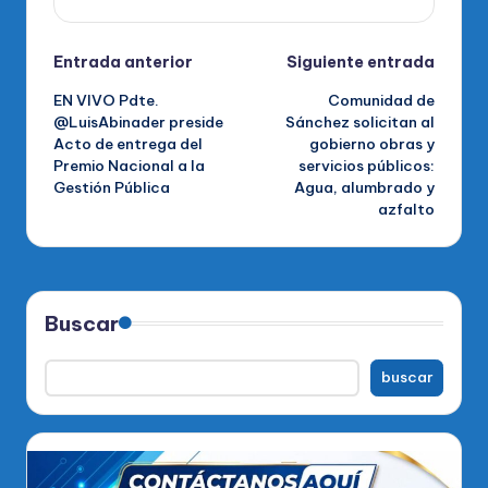
Navegación
Entrada anterior
Siguiente entrada
EN VIVO Pdte.
Comunidad de
de
@LuisAbinader preside
Sánchez solicitan al
Acto de entrega del
gobierno obras y
entradas
Premio Nacional a la
servicios públicos:
Gestión Pública
Agua, alumbrado y
azfalto
Buscar
buscar