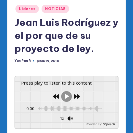
o
Publicado
di
Lideres
NOTICIAS
en
c
Jean Luis Rodríguez y
o
el por que de su
O
proyecto de ley.
fi
ci
Yan Pan R
junio 19, 2018
Publicado
por
al
d
Press play to listen to this content
el
P
R
0:00
-:--
M
1x
Powered By
GSpeech