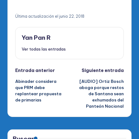
Última actualización el junio 22, 2018
Yan Pan R
Ver todas las entradas
Navegación
Entrada anterior
Siguiente entrada
Abinader considera
[AUDIO] Ortiz Bosch
de
que PRM debe
aboga porque restos
replantear propuesta
de Santana sean
entradas
de primarias
exhumados del
Panteón Nacional
Buscar