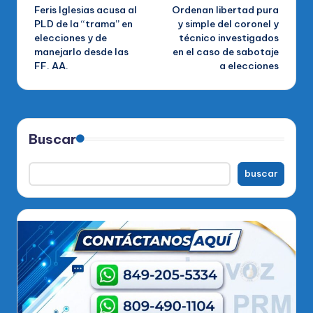
Feris Iglesias acusa al
Ordenan libertad pura
de
PLD de la “trama” en
y simple del coronel y
elecciones y de
técnico investigados
entradas
manejarlo desde las
en el caso de sabotaje
FF. AA.
a elecciones
Buscar
buscar