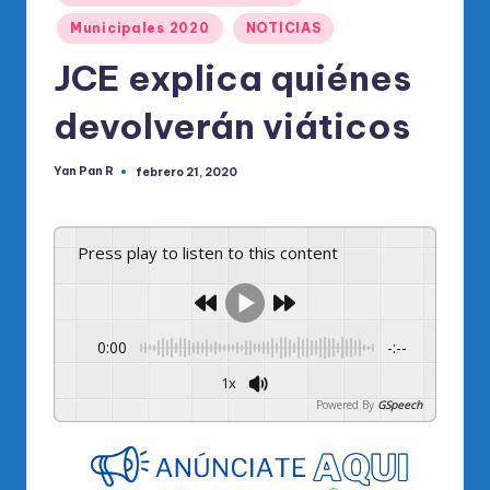
o
en
Municipales 2020
NOTICIAS
di
JCE explica quiénes
c
o
devolverán viáticos
O
Yan Pan R
febrero 21, 2020
fi
Publicado
por
ci
al
Press play to listen to this content
d
el
0:00
-:--
P
1x
R
Powered By
GSpeech
M