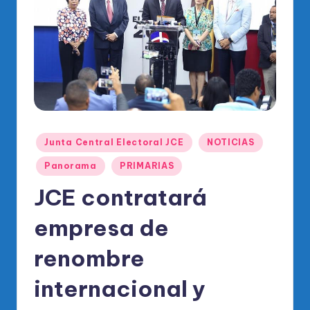
o
di
c
o
O
fi
ci
Publicado
Junta Central Electoral JCE
NOTICIAS
en
al
Panorama
PRIMARIAS
d
JCE contratará
el
empresa de
P
R
renombre
M
internacional y