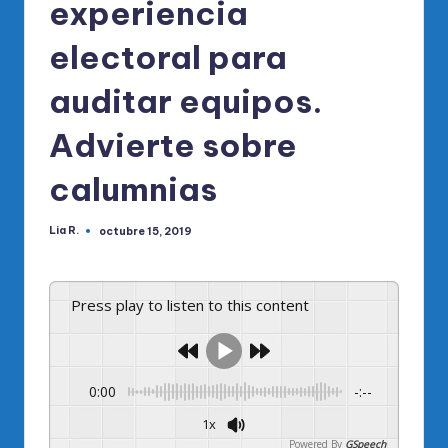
experiencia
electoral para
auditar equipos.
Advierte sobre
calumnias
Lia R.
octubre 15, 2019
Publicado
por
Press play to listen to this content
0:00
-:--
1x
Powered By
GSpeech