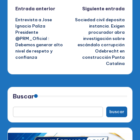
Navegación
Entrada anterior
Siguiente entrada
Entrevista a Jose
Sociedad civil deposita
de
Ignacio Paliza
instancia. Exigen
Presidente
procurador abra
entradas
@PRM_Oficial :
investigación sobre
Debemos generar alto
escándalo corrupción
nivel de respeto y
Odebrecht en
confianza
construcción Punta
Catalina
Buscar
buscar