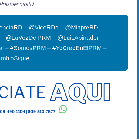
PresidenciaRD
enciaRD – @ViceRDo – @MinpreRD –
G – @LaVozDelPRM – @LuisAbinader –
al – #SomosPRM – #YoCreoEnElPRM –
ambioSigue