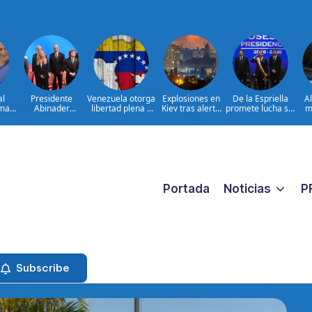
al
Presidente
Venezuela otorga
Explosiones en
De la Espriella
A
ima
Abinader
libertad plena a
Kiev tras alerta
promete lucha sin
m
concluye agenda
jueza María
por misiles
tregua al
ia
en Colombia y
Lourdes Afiuni
balísticos
narcoterrorismo
ata
sale hacia la
ara
República
ar
Dominicana tras
es
toma de posesión
de Abelardo de la
Espriella
Portada
Noticias
P
Subscribe