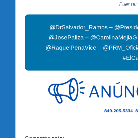
Fuente:
@DrSalvador_Ramos – @Presid
@JosePaliza – @CarolinaMejia
@RaquelPenaVice – @PRM_Ofici
#ElC
Comparte esto: