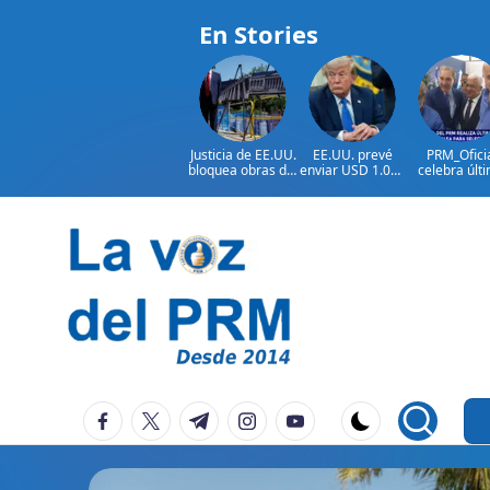
En Stories
Justicia de EE.UU.
EE.UU. prevé
PRM_Ofici
bloquea obras del
enviar USD 1.000
celebra últ
salón de baile de
millones en
reunión
Trump
ayuda a Colombia
preparator
antes de
asamblea p
seleccion
Saltar
autoridad
al
contenido
P
La
facebook.com
twitter.com
t.me
instagram.com
youtube.com
Voz
e
Del
ri
PRM