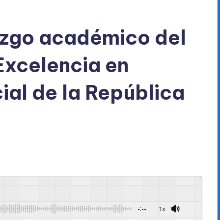
azgo académico del
Excelencia en
cial de la República
-:--
1x