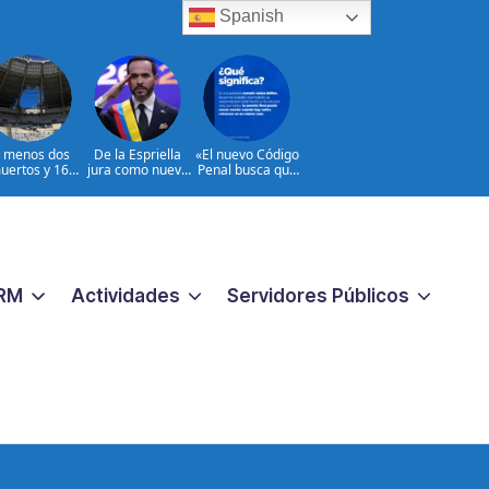
Spanish
l menos dos
De la Espriella
«El nuevo Código
uertos y 16
jura como nuevo
Penal busca que
heridos en
presidente de
los crímenes
ques rusos a
Colombia
extremos no
Ucrania
reciban una
respuesta
pequeña
«|@dpprdo
RM
Actividades
Servidores Públicos