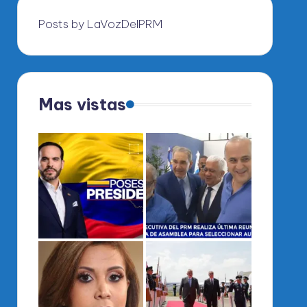
Posts by LaVozDelPRM
Mas vistas