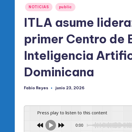
l
Publicado
NOTICIAS
public
d
en
ITLA asume lider
e
primer Centro de 
l
P
Inteligencia Artifi
R
Dominicana
M
Fabio Reyes
junio 23, 2026
Publicado
por
Press play to listen to this content
0:00