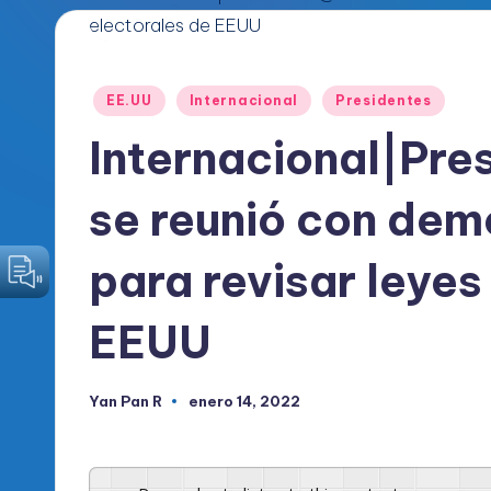
o
d
Publicado
EE.UU
Internacional
Presidentes
i
en
Internacional|Pr
c
se reunió con dem
o
O
para revisar leyes
fi
EEUU
c
i
Yan Pan R
enero 14, 2022
Publicado
por
a