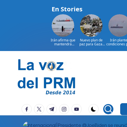
En Stories
Irán afirma que
Nuevo plan de
Irán plant
mantendrá
paz para Gaza:
condiciones 
bloqueo de
¿presionará EE.
reabrir el
Ormuz hasta que
UU. a Israel?
estrecho 
Estados
Ormuz
Saltar
al
contenido
P
La
facebook.com
twitter.com
t.me
instagram.com
youtube.com
Voz
e
Del
ri
PRM