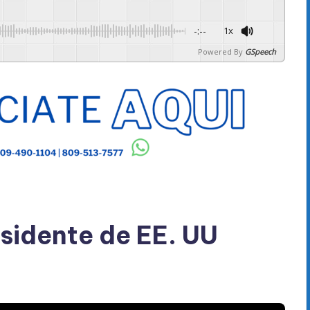
-:--
1x
Powered By
GSpeech
sidente de EE. UU