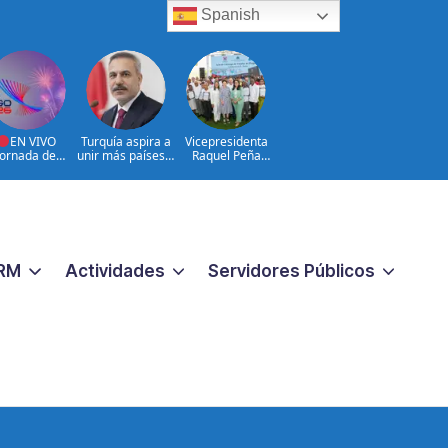
Spanish
EN VIVO
Turquía aspira a
Vicepresidenta
Jornada de
unir más países a
Raquel Peña
umen y Cierre
la Defensa de la
entrega 450
Juegos
Meca
títulos de
troamericano
propiedad a igual
y del Caribe
número de
026 | 08 de
familias de
Agosto
Guayacanal, en
Azua
RM
Actividades
Servidores Públicos