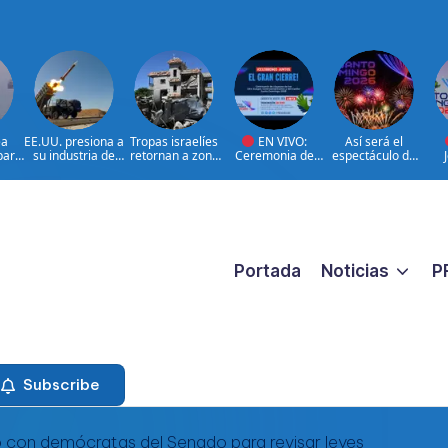
ea
EE.UU. presiona a
Tropas israelíes
EN VIVO:
Así será el
para
su industria de
retornan a zona
Ceremonia de
espectáculo de
defensa por más
bajo control de
clausura de los
clausura de los
Res
de
armamento
Líbano
XXV Juegos
Juegos
Centroamericano
Centroamericano
Cen
s y del Caribe
s y del Caribe
s 
Santo Domingo
Santo Domingo
2
2026.
2026
Portada
Noticias
P
Subscribe