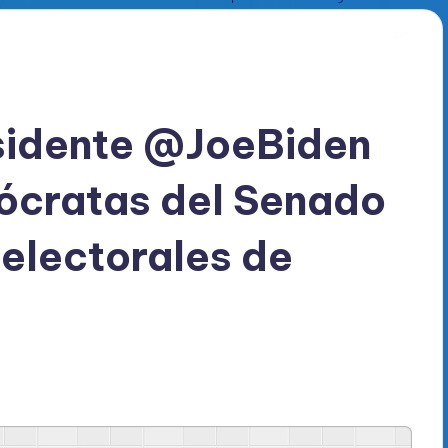
esidente @JoeBiden
ócratas del Senado
 electorales de