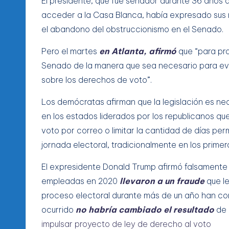
El presidente, que fue senador durante 36 años 
acceder a la Casa Blanca, había expresado sus r
el abandono del obstruccionismo en el Senado.
Pero el martes
en Atlanta, afirmó
que “para pro
Senado de la manera que sea necesario para evi
sobre los derechos de voto”.
Los demócratas afirman que la legislación es ne
en los estados liderados por los republicanos que
voto por correo o limitar la cantidad de días per
jornada electoral, tradicionalmente en los prime
El expresidente Donald Trump afirmó falsamente 
empleadas en 2020
llevaron a un fraude
que le
proceso electoral durante más de un año han con
ocurrido
no habría cambiado el resultado
de 
impulsar proyecto de ley de derecho al voto