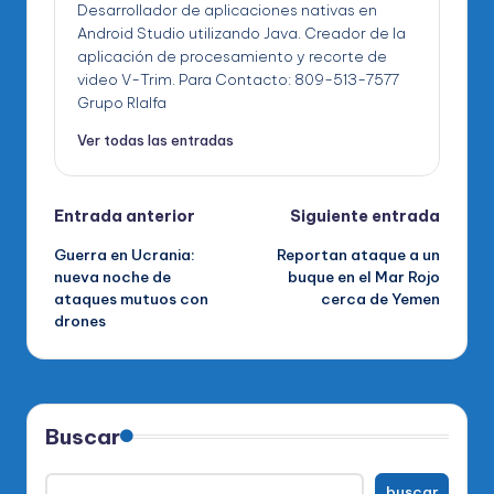
Desarrollador de aplicaciones nativas en
Android Studio utilizando Java. Creador de la
aplicación de procesamiento y recorte de
video V-Trim. Para Contacto: 809-513-7577
Grupo RIalfa
Ver todas las entradas
Navegación
Entrada anterior
Siguiente entrada
Guerra en Ucrania:
Reportan ataque a un
de
nueva noche de
buque en el Mar Rojo
ataques mutuos con
cerca de Yemen
entradas
drones
Buscar
buscar