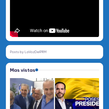
Posts by LaVozDelPRM
Mas vistas