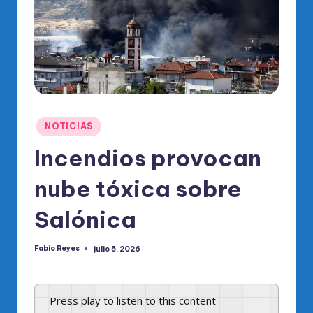
o
di
c
o
O
fi
Publicado
NOTICIAS
ci
en
Incendios provocan
al
nube tóxica sobre
d
el
Salónica
P
Fabio Reyes
julio 5, 2026
R
Publicado
por
M
Press play to listen to this content