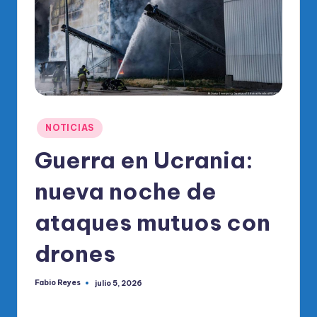
o
di
c
o
O
fi
Publicado
NOTICIAS
ci
en
Guerra en Ucrania:
al
nueva noche de
d
el
ataques mutuos con
P
drones
R
M
Fabio Reyes
julio 5, 2026
Publicado
por