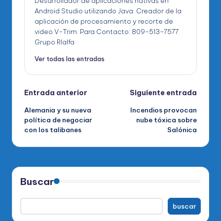
Desarrollador de aplicaciones nativas en
Android Studio utilizando Java. Creador de la
aplicación de procesamiento y recorte de
video V-Trim. Para Contacto: 809-513-7577
Grupo RIalfa
Ver todas las entradas
Navegación
Entrada anterior
Siguiente entrada
Alemania y su nueva
Incendios provocan
de
política de negociar
nube tóxica sobre
con los talibanes
Salónica
entradas
Buscar
buscar