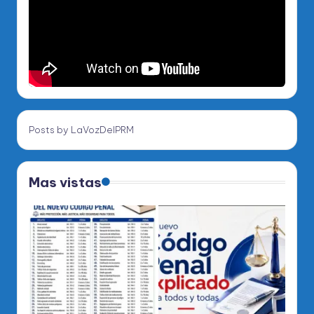
Posts by LaVozDelPRM
Mas vistas