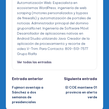
Automatización Web: Especialista en
ecosistemas WordPress, ingeniería de web
scraping (motores personalizados y bypass
de firewalls) y automatización de portales de
noticias. Administrador principal del dominio
gruporialfa.net. Ingeniería de Software Móvil:
Desarrollador de aplicaciones nativas en
Android Studio utilizando Java. Creador de la
aplicación de procesamiento y recorte de
video V-Trim. Para Contacto: 809-513-7577
Grupo RIalfa
Ver todas las entradas
Navegación
Entrada anterior
Siguiente entrada
Fujimori aventaja a
El COE mantiene 01
de
Sánchez a dos
provincia en alerta
semanas de
verde
entradas
presidenciales