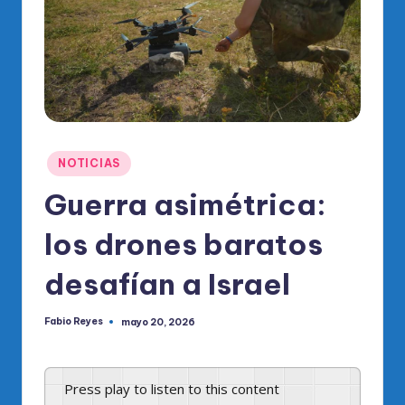
o
di
c
o
O
fi
Publicado
NOTICIAS
ci
en
Guerra asimétrica:
al
los drones baratos
d
el
desafían a Israel
P
Fabio Reyes
mayo 20, 2026
R
Publicado
por
M
Press play to listen to this content