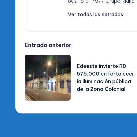
809-513-7577 Grupo RIalfa
Ver todas las entradas
Navegación
Entrada anterior
de
Edeeste invierte RD
575,000 en fortalecer
entradas
la iluminación pública
de la Zona Colonial