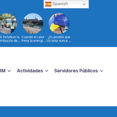
Spanish
E fortalece la
Cuando el calor
¿Es posible que
stribución de
frena la energía
Ucrania nunca se
utobuses en
nuclear en
incorpore a la
do el país de
Europa
OTAN?
a al inicio del
o 2026-2027
RM
Actividades
Servidores Públicos