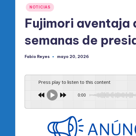
l
Publicado
NOTICIAS
d
en
Fujimori aventaja
e
semanas de presi
l
P
Fabio Reyes
mayo 20, 2026
Publicado
R
por
M
Press play to listen to this content
0:00