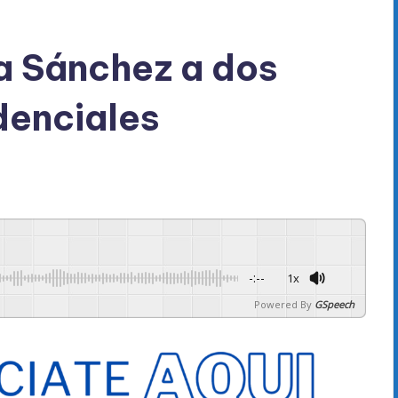
 a Sánchez a dos
denciales
-:--
1x
Powered By
GSpeech