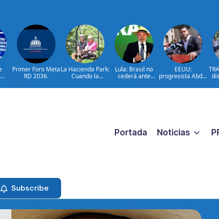
e
Primer Foro Meta
La Hacienda Park:
Lula: Brasil no
EEUU:
TRA
RD 2036.
Cuando la
cederá ante
progresista Abdul
di
en
aventura cuenta
injerencias
El-Sayed gana
a
Meta
la historia del
extranjeras
primarias en
to
on
campo
Míchigan
car
lsar
dominicano
añ
nto
o
Portada
Noticias
P
Subscribe