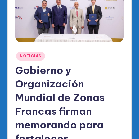
o
di
c
o
O
fi
Publicado
NOTICIAS
ci
en
Gobierno y
al
Organización
d
el
Mundial de Zonas
P
Francas firman
R
memorando para
M
fortalecer