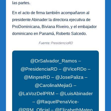
las partes.
En el acto de firma también acompañaron al
presidente Abinader la directora ejecutiva de
ProDominicana, Biviana Riveiro, y el embajador
dominicano en Panamá, Roberto Salcedo.
Fuente:
PresidenciaRD
@DrSalvador_Ramos –
@PresidenciaRD – @ViceRDo –
@MinpreRD – @JosePaliza –
@CarolinaMejiaG –
@LaVozDelPRM – @LuisAbinader
– @RaquelPenaVice-
@PRM_Oficial – @ElizabethMateo