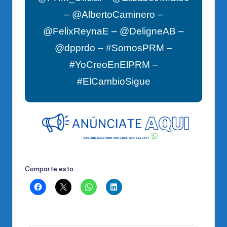
– @AlbertoCaminero –
@FelixReynaE – @DeligneAB –
@dpprdo – #SomosPRM –
#YoCreoEnElPRM –
#ElCambioSigue
Comparte esto: