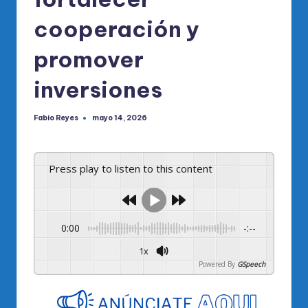
cooperación y
promover
inversiones
Fabio Reyes
mayo 14, 2026
Publicado
por
Press play to listen to this content
0:00
-:--
1x
Powered By
GSpeech