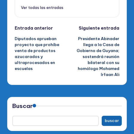
Ver todas las entradas
Navegación
Entrada anterior
Siguiente entrada
Diputados aprueban
Presidente Abinader
de
proyecto que prohíbe
llega a la Casa de
venta de productos
Gobierno de Guyana;
entradas
azucarados y
sostendrá reunión
ultraprocesados en
bilateral con su
escuelas
homólogo Mohamed
Irfaan Ali
Buscar
buscar