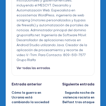
institucionales y gubernamentales,
incluyendo el MESCYT. Desarrollo y
Automatización Web: Especialista en
ecosistemas WordPress, ingeniería de web
scraping (motores personalizados y bypass
de firewalls) y automatización de portales de
noticias. Administrador principal del dominio
gruporialfa.net. Ingeniería de Software Móvil:
Desarrollador de aplicaciones nativas en
Android Studio utilizando Java. Creador de la
aplicación de procesamiento y recorte de
video V-Trim. Para Contacto: 809-513-7577
Grupo RIalfa
Ver todas las entradas
Navegación
Entrada anterior
Siguiente entrada
Cómo la guerra en
Segunda noche de
de
Ucrania está
violencia racista en
cambiando la sociedad
Belfast tras ataque
entradas