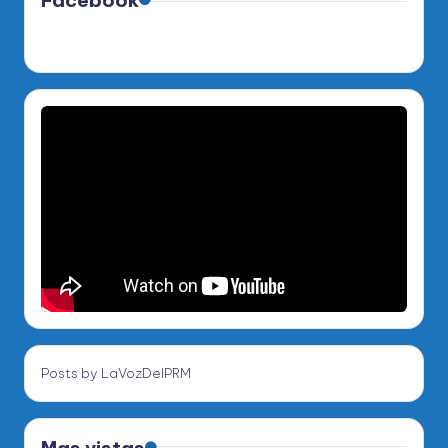
Posts by LaVozDelPRM
Mas vistas