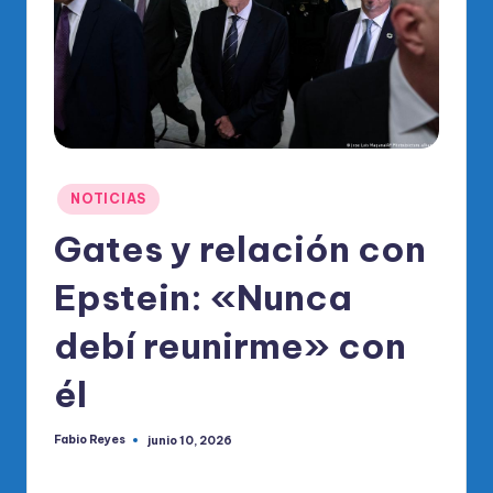
o
di
c
o
O
fi
Publicado
NOTICIAS
ci
en
Gates y relación con
al
Epstein: «Nunca
d
el
debí reunirme» con
P
él
R
M
Fabio Reyes
junio 10, 2026
Publicado
por