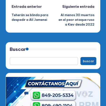
Navegación
Entrada anterior
Siguiente entrada
Teherán se blinda para
Al menos 30 muertos
de
despedir a Alí Jamenei
en el peor ataque ruso
a Kiev desde 2022
entradas
Buscar
buscar