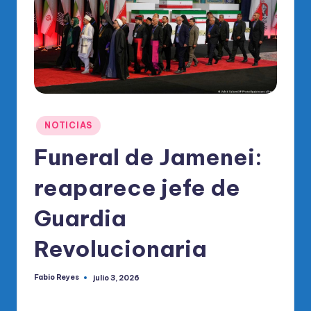
o
di
c
o
O
fi
Publicado
NOTICIAS
ci
en
Funeral de Jamenei:
al
reaparece jefe de
d
el
Guardia
P
Revolucionaria
R
M
Fabio Reyes
julio 3, 2026
Publicado
por