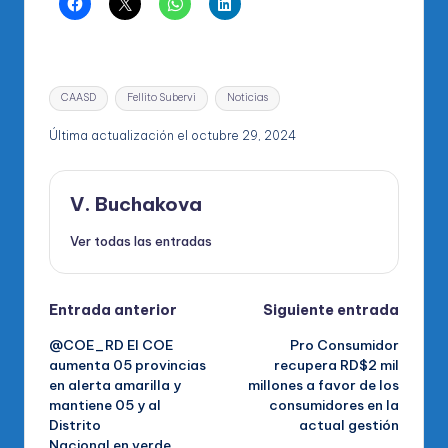
Etiquetas:
CAASD
Fellito Subervi
Noticias
Última actualización el octubre 29, 2024
V. Buchakova
Ver todas las entradas
Navegación
Entrada anterior
Siguiente entrada
@COE_RD El COE
Pro Consumidor
de
aumenta 05 provincias
recupera RD$2 mil
en alerta amarilla y
millones a favor de los
entradas
mantiene 05 y al
consumidores en la
Distrito
actual gestión
Nacional en verde