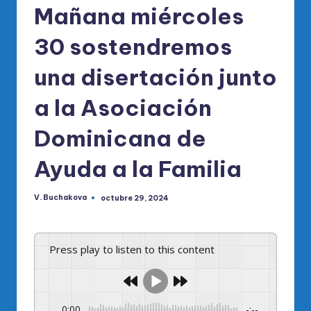
Mañana miércoles
30 sostendremos
una disertación junto
a la Asociación
Dominicana de
Ayuda a la Familia
V. Buchakova
octubre 29, 2024
Publicado
por
Press play to listen to this content
0:00
-:--