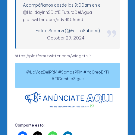
Acompáñanos desde las 9:00am en el
@HolidayInnSD
.
#ElFuturoDelAgua
pic.twitter.com/sdv4K56n8d
— Fellito Subervi (@FellitoSubervi)
October 29, 2024
https://platform.twitter.com/widgets.js
@LaVozDelPRM #SomosPRM #YoCreoEnTi
#ElCambioSigue
Comparte esto: