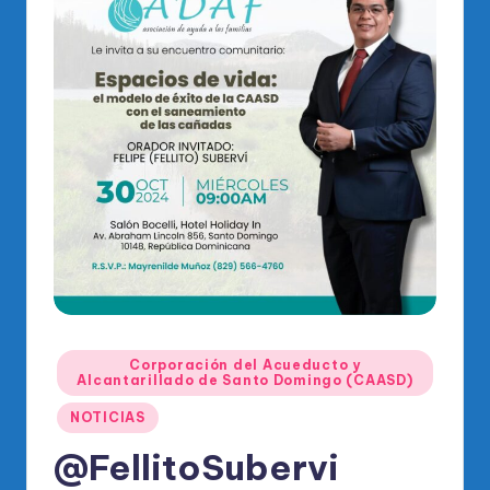
o
di
c
o
O
fi
ci
al
d
el
P
Publicado
Corporación del Acueducto y
en
Alcantarillado de Santo Domingo (CAASD)
R
NOTICIAS
M
@FellitoSubervi