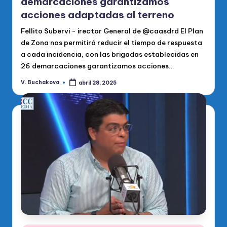
demarcaciones garantizamos
acciones adaptadas al terreno
Fellito Subervi - irector General de @caasdrd El Plan
de Zona nos permitirá reducir el tiempo de respuesta
a cada incidencia, con las brigadas establecidas en
26 demarcaciones garantizamos acciones…
V. Buchakova
abril 28, 2025
Publicado
por