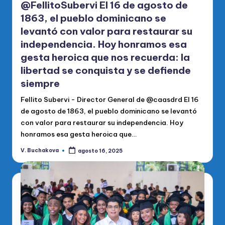
@FellitoSubervi El 16 de agosto de
1863, el pueblo dominicano se
levantó con valor para restaurar su
independencia. Hoy honramos esa
gesta heroica que nos recuerda: la
libertad se conquista y se defiende
siempre
Fellito Subervi - Director General de @caasdrd El 16
de agosto de 1863, el pueblo dominicano se levantó
con valor para restaurar su independencia. Hoy
honramos esa gesta heroica que…
V. Buchakova
agosto 16, 2025
Publicado
por