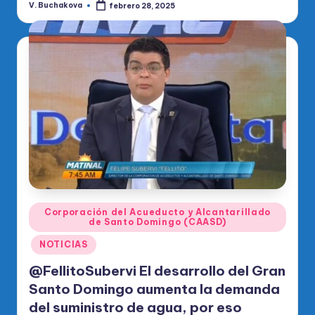
V. Buchakova
febrero 28, 2025
Publicado
por
Publicado
Corporación del Acueducto y Alcantarillado
de Santo Domingo (CAASD)
en
NOTICIAS
@FellitoSubervi El desarrollo del Gran
Santo Domingo aumenta la demanda
del suministro de agua, por eso