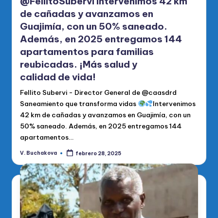
@FellitoSubervi Intervenimos 42 km
de cañadas y avanzamos en
Guajimía, con un 50% saneado.
Además, en 2025 entregamos 144
apartamentos para familias
reubicadas. ¡Más salud y
calidad de vida!
Fellito Subervi - Director General de @caasdrd
Saneamiento que transforma vidas
Intervenimos
42 km de cañadas y avanzamos en Guajimía, con un
50% saneado. Además, en 2025 entregamos 144
apartamentos…
V. Buchakova
febrero 28, 2025
Publicado
por