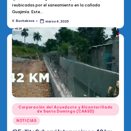
reubicadas por el saneamiento en la cañada
Guajimía. Este…
V. Buchakova
marzo 4, 2025
Publicado
por
Publicado
Corporación del Acueducto y Alcantarillado
de Santo Domingo (CAASD)
en
NOTICIAS