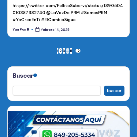
https://twitter.com/FellitoSubervi/status/1890504
010387382740 @LaVozDelPRM #SomosPRM
#YoCreoEnTi #ElCambioSigue
Yan Pan R
febrero 14, 2025
Publicado
por
Paginación
1
2
3
…
5
SIGUIENTE
PÁGINA
de
entradas
Buscar
buscar