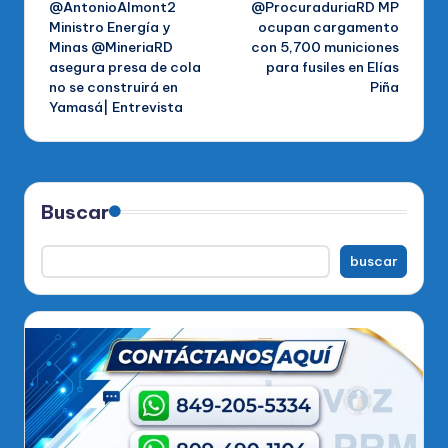
@AntonioAlmont2
@ProcuraduriaRD MP
de
Ministro Energía y
ocupan cargamento
Minas @MineriaRD
con 5,700 municiones
entradas
asegura presa de cola
para fusiles en Elías
no se construirá en
Piña
Yamasá| Entrevista
Buscar
buscar