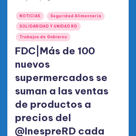
o
di
Publicado
NOTICIAS
Seguridad Alimentaria
c
en
SOLIDARIDAD Y UNIDAD RD
o
Trabajos de Gobierno
O
FDC|Más de 100
fi
ci
nuevos
al
supermercados se
d
suman a las ventas
el
P
de productos a
R
precios del
M
@InespreRD cada