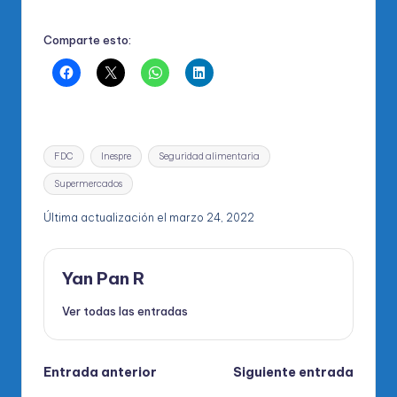
Comparte esto:
Etiquetas:
FDC
Inespre
Seguridad alimentaria
Supermercados
Última actualización el marzo 24, 2022
Yan Pan R
Ver todas las entradas
Navegación
Entrada anterior
Siguiente entrada