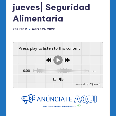
jueves| Seguridad
Alimentaria
Yan Pan R
marzo 24, 2022
Publicado
por
Press play to listen to this content
0:00
-:--
1x
Powered By
GSpeech