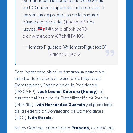
¡Sumándose a las buenas acciones! Más
de 100 nuevos supermercados se unen a
las ventas de productos de la canasta
básica a precios del
@InespreRD
los
jueves.
#NoticiaPositivaRD
pic.twitter.com/87ph4HMH03
— Homero Figueroa (@HomeroFigueroaG)
March 23, 2022
Para lograr este objetivo firmaron un acuerdo el
ministro de la Dirección General de Proyectos
Estratégicos y Especiales de la Presidencia
(PROPEEP),
José Leonel Cabrera (Neney
); el
director del Instituto de Estabilización de Precios
(INESPRE),
Iván Hernández Guzmán
y el presidente
de la Federación Dominicana de Comerciantes
(FDC),
Iván García.
Neney Cabrera, director de la
Propeep,
expresó que