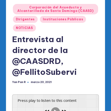
o
Publicado
di
Corporación del Acueducto y
en
Alcantarillado de Santo Domingo (CAASD)
c
Dirigentes
Instituciones Públicas
o
NOTICIAS
O
Entrevista al
fi
director de la
ci
al
@CAASDRD,
d
@FellitoSubervi
el
P
Yan Pan R
marzo 20, 2021
Publicado
por
R
M
Press play to listen to this content