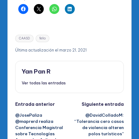
Etiquetas:
CAASD
fello
Última actualización el marzo 21, 2021
Yan Pan R
Ver todas las entradas
Navegación
Entrada anterior
Siguiente entrada
@JosePaliza
@DavidColladoM:
de
@maprerd realiza
“Tolerancia cero casos
Conferencia Magistral
de violencia alteren
entradas
sobre Tecnologías
polos turísticos”