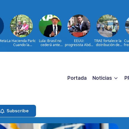
Meta
La Hacienda Park:
Lula: Brasil no
EEUU:
TRAE fortalece la
Cua
Cuando la
cederá ante
progresista Abdul
distribución de
fre
aventura cuenta
injerencias
El-Sayed gana
autobuses en
la historia del
extranjeras
primarias en
todo el país de
campo
Míchigan
cara al inicio del
dominicano
año 2026-2027
Portada
Noticias
P
Subscribe