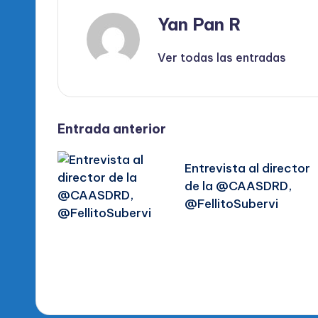
Yan Pan R
Ver todas las entradas
Navegación
Entrada anterior
de
Entrevista al director
de la @CAASDRD,
entradas
@FellitoSubervi