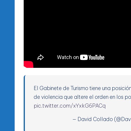
El Gabinete de Turismo tiene una posición
de violencia que altere el orden en los po
pic.twitter.com/xYxkG6PACq
— David Collado (@Da