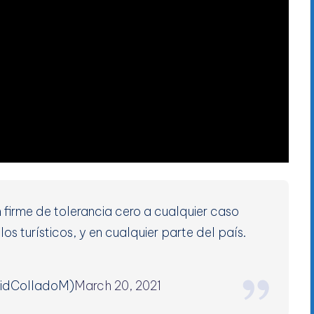
 firme de tolerancia cero a cualquier caso
los turísticos, y en cualquier parte del país.
vidColladoM)
March 20, 2021