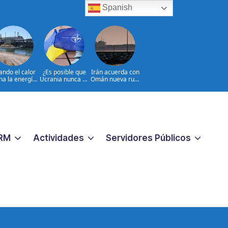
Spanish
ndo el calor
¿Es posible que
Irán acuerda con
na la energía
Ucrania nunca se
Omán nueva ruta
nuclear en
incorpore a la
en Ormuz
Europa
OTAN?
RM
Actividades
Servidores Públicos