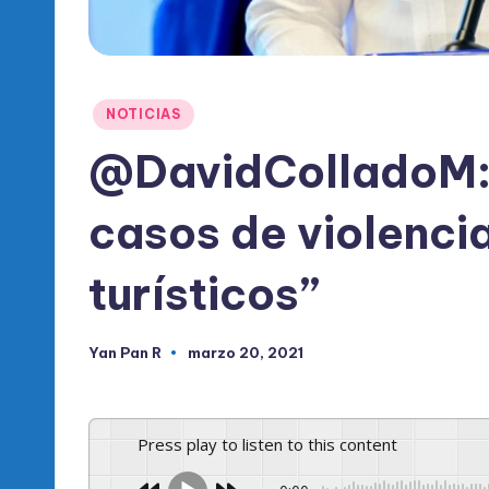
l
d
e
Publicado
NOTICIAS
l
en
@DavidColladoM: 
P
casos de violencia
R
M
turísticos”
Yan Pan R
marzo 20, 2021
Publicado
por
Press play to listen to this content