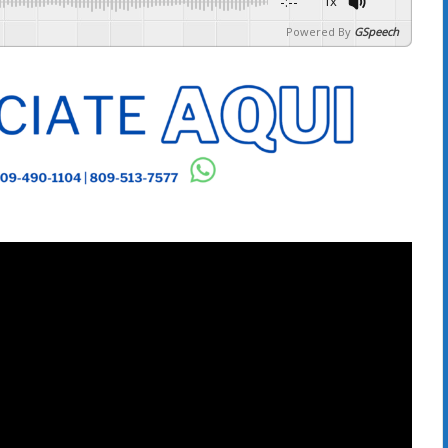
-:--
1x
Powered By
GSpeech