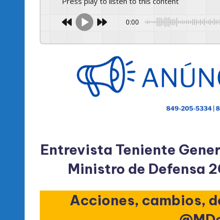
l
Press play to listen to this content
d
0:00
e
l
P
R
M
Entrevista Teniente Gener
Ministro de Defensa
Acciones, cambios, d
@MDe