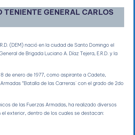
O
TENIENTE GENERAL CARLOS
.R.D. (DEM) nació en la ciudad de Santo Domingo el
General de Brigada Luciano A. Díaz Tejera, E.R.D. y la
l 18 de enero de 1977, como aspirante a Cadete,
 Armadas “Batalla de las Carreras¨ con el grado de 2do
nicos de las Fuerzas Armadas, ha realizado diversos
el exterior, dentro de los cuales se destacan: