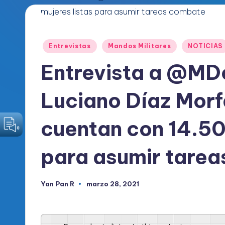
o
d
Publicado
Entrevistas
Mandos Militares
NOTICIAS
i
en
Entrevista a @MD
c
Luciano Díaz Mor
o
O
cuentan con 14.50
fi
para asumir tare
c
i
Yan Pan R
marzo 28, 2021
Publicado
por
a