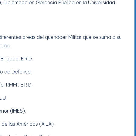
, Diplomado en Gerencia Pública en la Universidad
ferentes áreas del quehacer Militar que se suma a su
llas:
 Brigada, E.R.D.
rio de Defensa.
a ¨RMM¨, E.R.D.
UU.
erior (IMES).
 de las Américas (AILA).