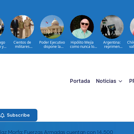
ogo
Cientos de
Poder Ejecutivo
Hipólito Mejía
Argentina:
Chi
o y
militares
dispone la
como nunca lo
reprimen
val
participan en
extradición de
hemos visto: el
protesta contra
d
en
consulta nacional
dos dominicanos
padre detrás del
proyecto sobre
a
para fortalecer la
requeridos por
presidente|
propiedad
prevención de la
Estados Unidos
ENTREVISTA
violencia contra
por narcotráfico y
las mujeres
lavado de activos
Portada
Noticias
P
Subscribe