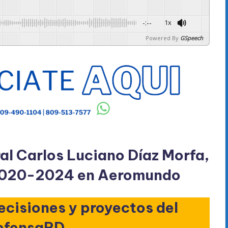
-:--
1x
Powered By
GSpeech
al Carlos Luciano Díaz Morfa,
 2020-2024 en Aeromundo
ecisiones y proyectos del
fensaRD