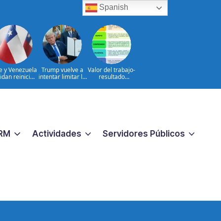
Spanish
le y Venezuela
Trump vuelve a
Valor del trabajo-
idan reinicio
intentar limitar la
resultado
e relaciones
ciudadanía por
CONSTANTE
consulares
nacimiento
CERCANO A LA
GENTE frente a
las aspiraciones
PERSONALES
RM
Actividades
Servidores Públicos