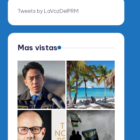
Tweets by LaVozDelPRM
Mas vistas