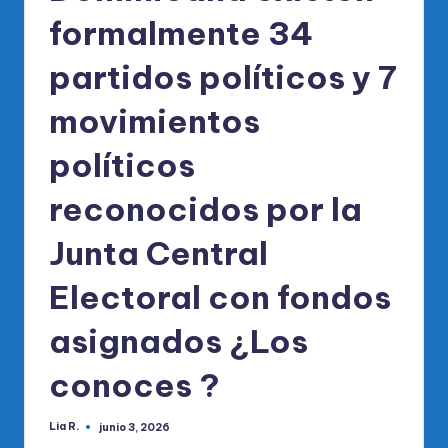
formalmente 34
partidos políticos y 7
movimientos
políticos
reconocidos por la
Junta Central
Electoral con fondos
asignados ¿Los
conoces ?
Lia R.
junio 3, 2026
Publicado
por