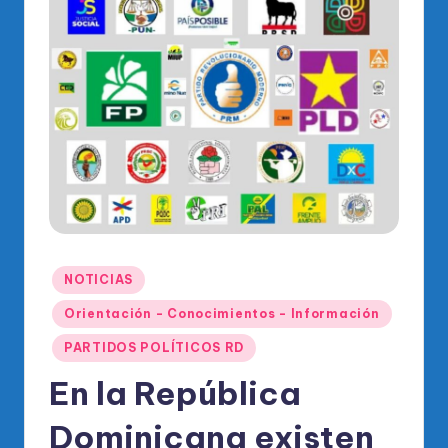
o
di
c
o
O
fi
ci
al
d
Publicado
NOTICIAS
el
en
Orientación - Conocimientos - Información
P
PARTIDOS POLÍTICOS RD
R
En la República
M
Dominicana existen