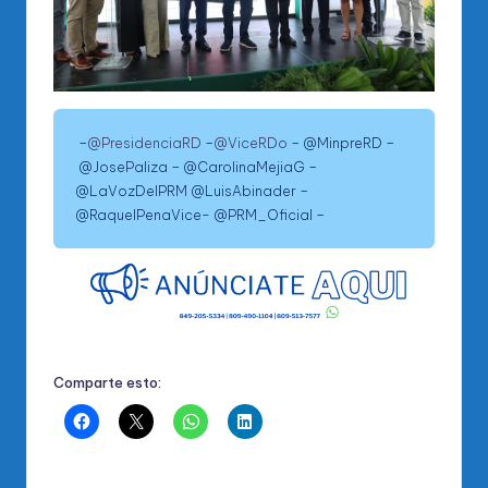
–
@PresidenciaRD
–
@ViceRDo
– @MinpreRD –
@JosePaliza – @CarolinaMejiaG –
@LaVozDelPRM @LuisAbinader –
@RaquelPenaVice- @PRM_Oficial –
Comparte esto: