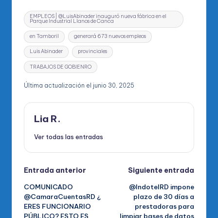
Etiquetas:
EMPLEOS | @LuisAbinader inauguró nueva fábrica en el
Parque Industrial Llanos de Canca
en Tamboril
generará 673 nuevos empleos
Luis Abinader
provinciales
TRABAJOS DE GOBIENRO
Última actualización el junio 30, 2025
Lia R.
Ver todas las entradas
Navegación
Entrada anterior
Siguiente entrada
COMUNICADO
@IndotelRD impone
de
@CamaraCuentasRD ¿
plazo de 30 días a
ERES FUNCIONARIO
prestadoras para
entradas
PÚBLICO? ESTO ES
limpiar bases de datos