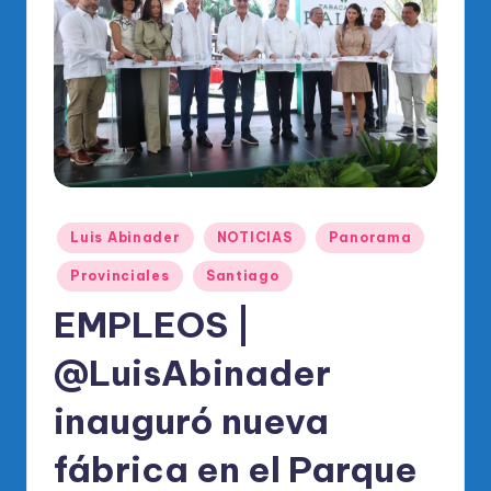
o
di
c
o
O
fi
ci
Publicado
Luis Abinader
NOTICIAS
Panorama
al
en
Provinciales
Santiago
d
EMPLEOS |
el
P
@LuisAbinader
R
inauguró nueva
M
fábrica en el Parque