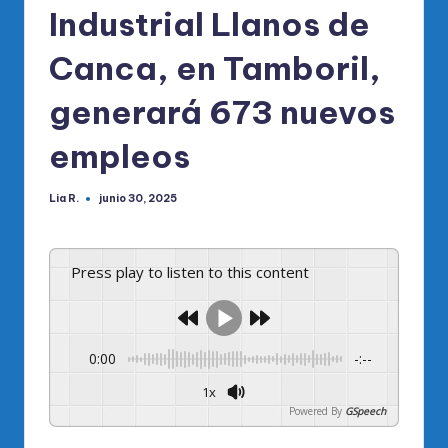
Industrial Llanos de
Canca, en Tamboril,
generará 673 nuevos
empleos
Lia R.
junio 30, 2025
Publicado
por
Press play to listen to this content
0:00
-:--
1x
Powered By
GSpeech