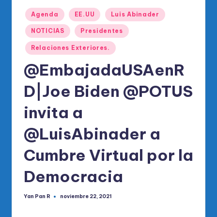
o
Publicado
di
Agenda
EE.UU
Luis Abinader
en
c
NOTICIAS
Presidentes
o
Relaciones Exteriores.
O
@EmbajadaUSAenR
fi
D|Joe Biden @POTUS
ci
invita a
al
d
@LuisAbinader a
el
Cumbre Virtual por la
P
Democracia
R
M
Yan Pan R
noviembre 22, 2021
Publicado
por