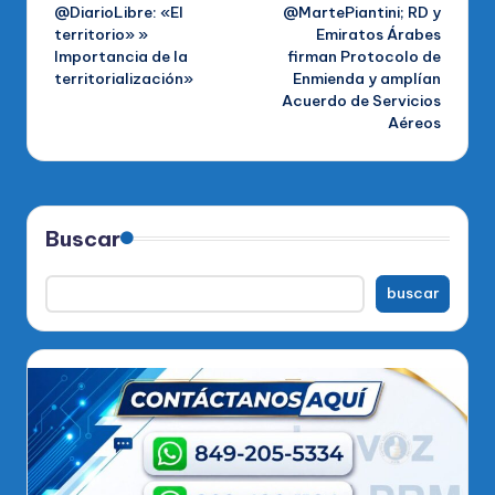
@DiarioLibre: «El
@MartePiantini; RD y
de
territorio» »
Emiratos Árabes
Importancia de la
firman Protocolo de
entradas
territorialización»
Enmienda y amplían
Acuerdo de Servicios
Aéreos
Buscar
buscar