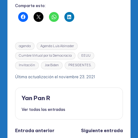
Comparte esto:
Etiquetas:
agenda
Agenda Luis Abinader
Cumbre Virtual por la Democracia
EEUU
Invitación
Joe Biden
PRESIDENTES.
Última actualización el noviembre 23, 2021
Yan Pan R
Ver todas las entradas
Navegación
Entrada anterior
Siguiente entrada