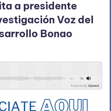
ita a presidente
estigación Voz del
sarrollo Bonao
-:--
1x
Powered By
GSpeech