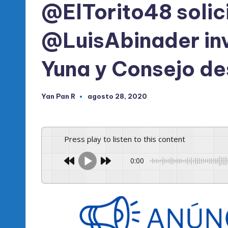
l
@ElTorito48 solic
d
@LuisAbinader inv
e
Yuna y Consejo de
l
P
Yan Pan R
agosto 28, 2020
Publicado
R
por
M
Press play to listen to this content
0:00