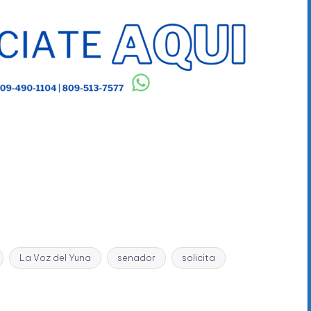
La Voz del Yuna
senador
solicita