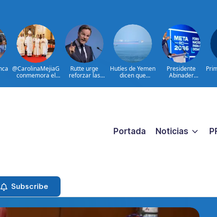
nca
@CarolinaMejiaG
Rutte urge
Hutíes de Yemen
Presidente
Pri
conmemora el
reforzar las
dicen que
Abinader
zo
528 aniversario
defensas aéreas
atacaron dos
participa en
p y
de Santo
ucranianas
petroleros
primer Foro Meta
Domingo
sauditas
RD 2036 con
miras a impulsar
el crecimiento
económico
Portada
Noticias
P
Subscribe