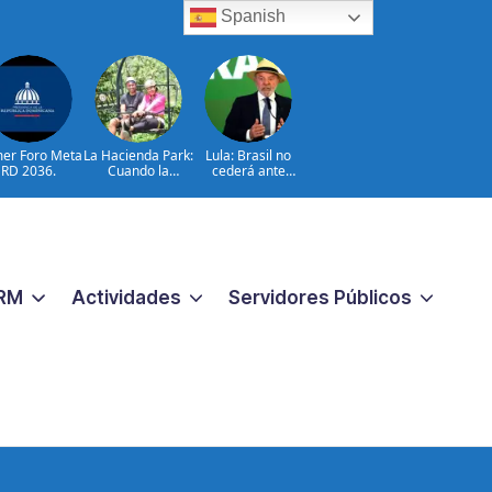
Spanish
mer Foro Meta
La Hacienda Park:
Lula: Brasil no
RD 2036.
Cuando la
cederá ante
aventura cuenta
injerencias
la historia del
extranjeras
campo
dominicano
RM
Actividades
Servidores Públicos