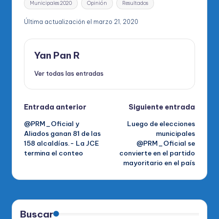
Municipales 2020
Opinión
Resultados
Última actualización el marzo 21, 2020
Yan Pan R
Ver todas las entradas
Navegación
Entrada anterior
Siguiente entrada
@PRM_Oficial y
Luego de elecciones
de
Aliados ganan 81 de las
municipales
158 alcaldías.- La JCE
@PRM_Oficial se
entradas
termina el conteo
convierte en el partido
mayoritario en el país
Buscar