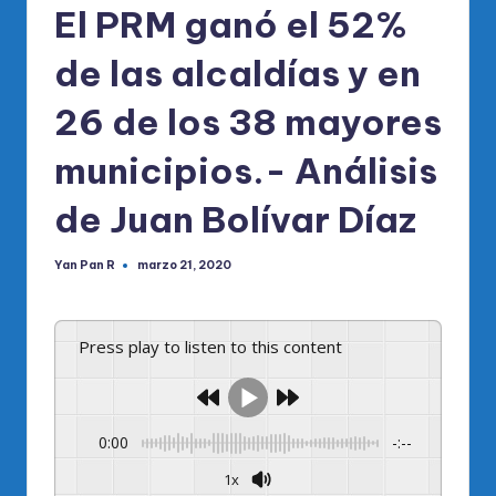
El PRM ganó el 52%
de las alcaldías y en
26 de los 38 mayores
municipios.- Análisis
de Juan Bolívar Díaz
Yan Pan R
marzo 21, 2020
Publicado
por
Press play to listen to this content
0:00
-:--
1x