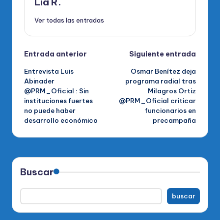
Lia R.
Ver todas las entradas
Navegación
Entrada anterior
Siguiente entrada
Entrevista Luis
Osmar Benítez deja
de
Abinader
programa radial tras
@PRM_Oficial : Sin
Milagros Ortiz
entradas
instituciones fuertes
@PRM_Oficial criticar
no puede haber
funcionarios en
desarrollo económico
precampaña
Buscar
buscar