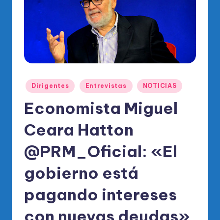
o
di
c
o
O
fi
Publicado
Dirigentes
Entrevistas
NOTICIAS
en
ci
Economista Miguel
al
Ceara Hatton
d
el
@PRM_Oficial: «El
P
gobierno está
R
pagando intereses
M
con nuevas deudas»