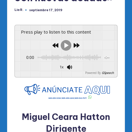
Lia R.
septiembre 17, 2019
Publicado
por
Press play to listen to this content
0:00
-:--
1x
Powered By
GSpeech
Miguel Ceara Hatton
Dirigente