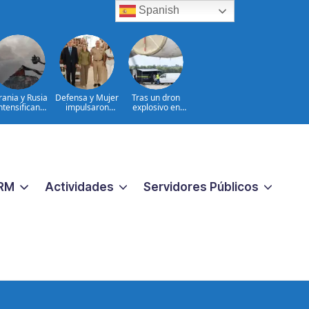
Spanish
rania y Rusia
Defensa y Mujer
Tras un dron
ntensifican
impulsaron
explosivo en
fensivas de
consulta nacional
aeropuerto,
argo alcance
con cientos de
Alemania busca
hombres
otro
militares
RM
Actividades
Servidores Públicos