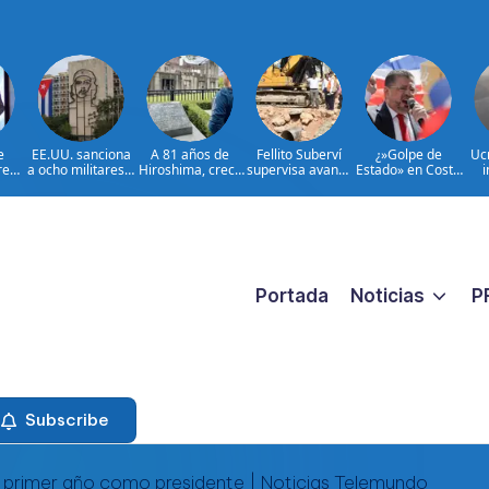
e
EE.UU. sanciona
A 81 años de
Fellito Suberví
¿»Golpe de
Uc
rega
a ocho militares y
Hiroshima, crece
supervisa avance
Estado» en Costa
i
as
cinco entidades
el temor al
de trabajos en
Rica?: la
o
les
cubanas
rearme de Japón
cañada Juan
democracia en
l
ar
Valdez y Los
juego
 de
Girasoles en el
ión,
DN
 y
 en
 del
Portada
Noticias
P
o
Subscribe