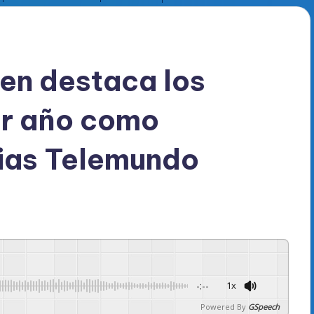
en destaca los
er año como
cias Telemundo
-:--
1x
Powered By
GSpeech