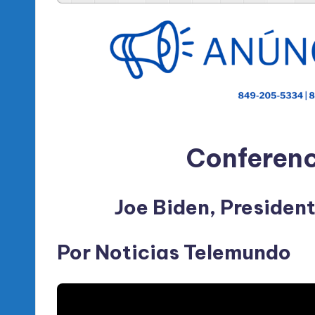
l
d
e
l
P
R
Conferenc
M
Joe Biden, Presiden
Por Noticias Telemundo