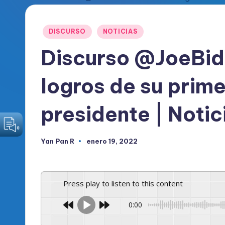
o
Publicado
DISCURSO
NOTICIAS
d
en
Discurso @JoeBid
i
c
logros de su prim
o
presidente | Noti
O
fi
Yan Pan R
enero 19, 2022
Publicado
por
c
i
Press play to listen to this content
a
0:00