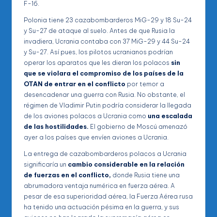
F-16.
Polonia tiene 23 cazabombarderos MiG-29 y 18 Su-24
y Su-27 de ataque al suelo. Antes de que Rusia la
invadiera, Ucrania contaba con 37 MiG-29 y 44 Su-24
y Su-27. Así pues, los pilotos ucranianos podrían
operar los aparatos que les dieran los polacos
sin
que se violara el compromiso de los países de la
OTAN de entrar en el conflicto
por temor a
desencadenar una guerra con Rusia. No obstante, el
régimen de Vladimir Putin podría considerar la llegada
de los aviones polacos a Ucrania como
una escalada
de las hostilidades.
El gobierno de Moscú amenazó
ayer a los países que envíen aviones a Ucrania.
La entrega de cazabombarderos polacos a Ucrania
significaría un
cambio considerable en la relación
de fuerzas en el conflicto,
donde Rusia tiene una
abrumadora ventaja numérica en fuerza aérea. A
pesar de esa superioridad aérea, la Fuerza Aérea rusa
ha tenido una actuación pésima en la guerra, y sus