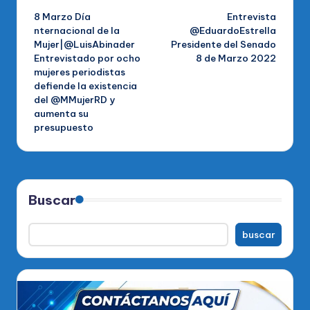
8 Marzo Día
Entrevista
de
nternacional de la
@EduardoEstrella
Mujer|@LuisAbinader
Presidente del Senado
entradas
Entrevistado por ocho
8 de Marzo 2022
mujeres periodistas
defiende la existencia
del @MMujerRD y
aumenta su
presupuesto
Buscar
buscar