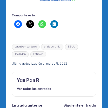
Comparte esto:
Etiquetas:
cazabombarderos
crisis Ucrania
EEUU
Joe Biden
Petróleo
Última actualización el marzo 8, 2022
Yan Pan R
Ver todas las entradas
Navegación
Entrada anterior
Siguiente entrada