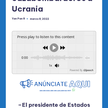
Ucrania
Yan Pan R
marzo 8, 2022
Publicado
por
Press play to listen to this content
0:00
-:--
1x
Powered By
GSpeech
–El presidente de Estados