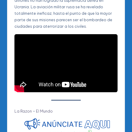
aviones no han logrado la supremacía aérea en
Ucrania. La aviación militar rusa se ha revelado
totalmente ineficaz, hasta el punto de que la mayor
parte de sus misiones parecen ser el bombardeo de
ciudades para aterrorizar a los civiles.
La Razon
–
El Mundo