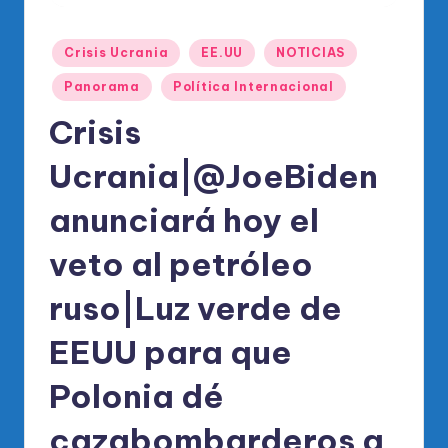
o
di
Publicado
Crisis Ucrania
EE.UU
NOTICIAS
c
en
Panorama
Política Internacional
o
Crisis
O
fi
Ucrania|@JoeBiden
ci
anunciará hoy el
al
veto al petróleo
d
el
ruso|Luz verde de
P
EEUU para que
R
Polonia dé
M
cazabombarderos a