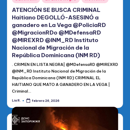
en
ATENCIÓN SE BUSCA CRIMINAL
Haitiano DEGOLLÓ-ASESlNÓ a
ganadero en La Vega @PoliciaRD
@MigracionRDo @MDefensaRD
@MIREXRD @INM_RD Instituto
Nacional de Migración de la
República Dominicana (INM RD)
. CRIMEN EN LISTA NEGRA| @MDefensaRD @MIREXRD
@INM_RD Instituto Nacional de Migración de la
República Dominicana (INM RD) CRIMINAL EL
HAITIANO QUE MATO A GANADERO EN LA VEGA |
Criminal…
Lia R.
febrero 26, 2026
Publicado
por