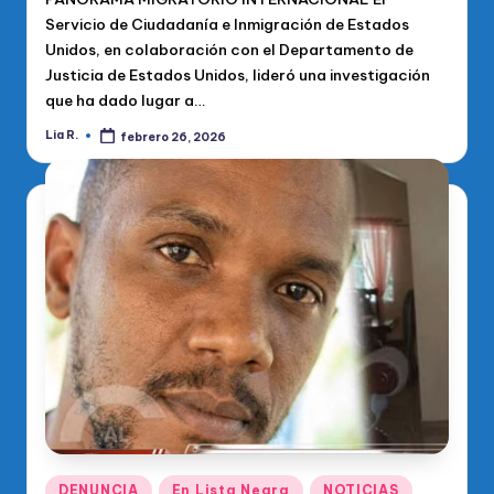
Servicio de Ciudadanía e Inmigración de Estados
Unidos, en colaboración con el Departamento de
Justicia de Estados Unidos, lideró una investigación
que ha dado lugar a…
Lia R.
febrero 26, 2026
Publicado
por
Publicado
DENUNCIA
En Lista Negra
NOTICIAS