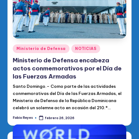
Publicado
Ministerio de Defensa
NOTICIAS
en
Ministerio de Defensa encabeza
actos conmemorativos por el Día de
las Fuerzas Armadas
Santo Domingo.– Como parte de las actividades
conmemorativas del Día de las Fuerzas Armadas, el
Ministerio de Defensa de la República Dominicana
celebró un solemne acto en ocasión del 210.°…
Fabio Reyes
febrero 26, 2026
Publicado
por