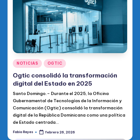
o
di
c
o
O
fi
ci
Publicado
NOTICIAS
OGTIC
en
al
Ogtic consolidó la transformación
d
digital del Estado en 2025
el
Santo Domingo.– Durante el 2025, la Oficina
Gubernamental de Tecnologías de la Información y
P
Comunicación (Ogtic) consolidó la transformación
R
digital de la República Dominicana como una política
de Estado centrada…
M
Fabio Reyes
febrero 26, 2026
Publicado
por