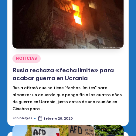
Publicado
NOTICIAS
en
Rusia rechaza «fecha límite» para
acabar guerra en Ucrania
Rusia afirmó que no tiene "fechas límites" para
alcanzar un acuerdo que ponga fin a los cuatro años
de guerra en Ucrania, justo antes de una reunión en
Ginebra para…
Fabio Reyes
febrero 26, 2026
Publicado
por