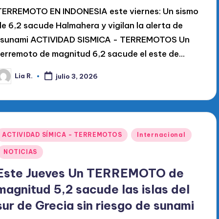
TERREMOTO EN INDONESIA este viernes: Un sismo
de 6,2 sacude Halmahera y vigilan la alerta de
tsunami ACTIVIDAD SISMICA - TERREMOTOS Un
terremoto de magnitud 6,2 sacude el este de…
Lia R.
julio 3, 2026
ublicado
or
Publicado
ACTIVIDAD SÍMICA - TERREMOTOS
Internacional
en
NOTICIAS
Este Jueves Un TERREMOTO de
magnitud 5,2 sacude las islas del
sur de Grecia sin riesgo de sunami