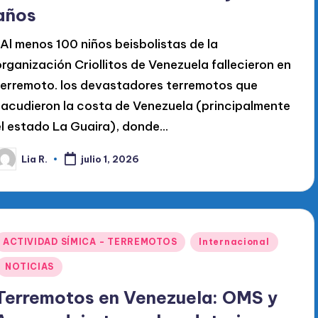
años
. Al menos 100 niños beisbolistas de la
organización Criollitos de Venezuela fallecieron en
terremoto. los devastadores terremotos que
sacudieron la costa de Venezuela (principalmente
el estado La Guaira), donde…
Lia R.
julio 1, 2026
ublicado
or
Publicado
ACTIVIDAD SÍMICA - TERREMOTOS
Internacional
en
NOTICIAS
Terremotos en Venezuela: OMS y