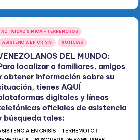
or
Publicado
ACTIVIDAD SÍMICA - TERREMOTOS
en
ASISTENCIA EN CRISIS
NOTICIAS
VENEZOLANOS DEL MUNDO:
Para localizar a familiares, amigos
y obtener información sobre su
situación, tienes AQUÍ
plataformas digitales y líneas
telefónicas oficiales de asistencia
y búsqueda tales:
ASISTENCIA EN CRISIS - TERREMOTOT
VENEZUELA - BUSQUEDA DE FAMILIARES,