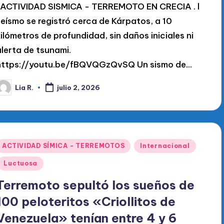
. ACTIVIDAD SISMICA - TERREMOTO EN CRECIA . l
seísmo se registró cerca de Kárpatos, a 10
kilómetros de profundidad, sin daños iniciales ni
alerta de tsunami.
https://youtu.be/fBQVQGzQvSQ Un sismo de…
Lia R.
julio 2, 2026
ublicado
or
Publicado
ACTIVIDAD SÍMICA - TERREMOTOS
Internacional
en
Luctuosa
Terremoto sepultó los sueños de
100 peloteritos «Criollitos de
Venezuela» tenían entre 4 y 6