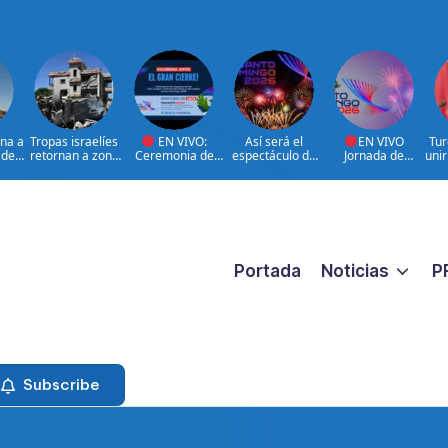
ona a
Tropas israelíes
EN VIVO:
Así será el
EN VIVO
Tur
 de
retornan a zona
Ceremonia de
espectáculo de
Jornada de
uni
 más
bajo control de
clausura de los
clausura de los
Resumen y Cierre
la 
o
Líbano
XXV Juegos
Juegos
Juegos
Centroamericano
Centroamericano
Centroamericano
s y del Caribe
s y del Caribe
s y del Caribe
Santo Domingo
Santo Domingo
2026 | 08 de
2026.
2026
Agosto
Portada
Noticias
P
Subscribe