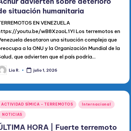
Acnur advierten sobre deterioro
de situación humanitaria
TERREMOTOS EN VENEZUELA
https://youtu.be/wB8XzaoL1YI Los terremotos en
Venezuela desataron una situación compleja que
preocupa a la ONU y la Organización Mundial de la
Salud, que advierten que el país podría…
Lia R.
julio 1, 2026
ublicado
or
Publicado
ACTIVIDAD SÍMICA - TERREMOTOS
Internacional
en
NOTICIAS
ÚLTIMA HORA | Fuerte terremoto