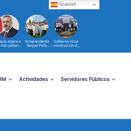
Spanish
quía aspira a
Vicepresidenta
Gobierno inicia
r más países a
Raquel Peña
construcción de
Defensa de la
entrega 450
obras
Meca
títulos de
estratégicas en la
propiedad a igual
frontera norte
número de
para fortalecer la
familias de
seguridad y el
Guayacanal, en
desarrollo
Azua
RM
Actividades
Servidores Públicos