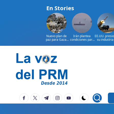
En Stories
Nuevo plan de
Irán plantea
EE.UU. presi
paz para Gaza:
condiciones para
su industria
¿presionará EE.
reabrir el
defensa por
UU. a Israel?
estrecho de
armament
Ormuz
Saltar
al
contenido
P
La
facebook.com
twitter.com
t.me
instagram.com
youtube.com
Voz
e
Del
ri
PRM