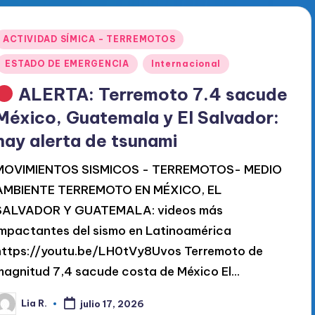
Publicado
ACTIVIDAD SÍMICA - TERREMOTOS
en
ESTADO DE EMERGENCIA
Internacional
ALERTA: Terremoto 7.4 sacude
México, Guatemala y El Salvador:
hay alerta de tsunami
MOVIMIENTOS SISMICOS - TERREMOTOS- MEDIO
AMBIENTE TERREMOTO EN MÉXICO, EL
SALVADOR Y GUATEMALA: videos más
impactantes del sismo en Latinoamérica
https://youtu.be/LH0tVy8Uvos Terremoto de
magnitud 7,4 sacude costa de México El…
Lia R.
julio 17, 2026
ublicado