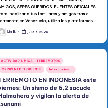
AMIGOS, SERES QUERIDOS. FUENTES OFICIALES
Para localizar a tus familiares y amigos tras el
terremoto en Venezuela, utiliza las plataformas…
Lia R.
julio 7, 2026
ublicado
or
Publicado
ACTIVIDAD SÍMICA - TERREMOTOS
en
CRISIS MEDIO ORIENTE
Internacional
TERREMOTO EN INDONESIA este
viernes: Un sismo de 6,2 sacude
Halmahera y vigilan la alerta de
tsunami