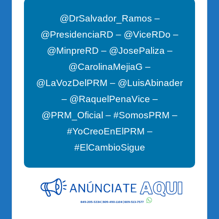
@DrSalvador_Ramos –
@PresidenciaRD – @ViceRDo –
@MinpreRD – @JosePaliza –
@CarolinaMejiaG –
@LaVozDelPRM – @LuisAbinader
– @RaquelPenaVice –
@PRM_Oficial – #SomosPRM –
#YoCreoEnElPRM –
#ElCambioSigue