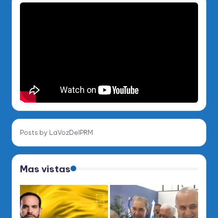
Posts by LaVozDelPRM
Mas vistas