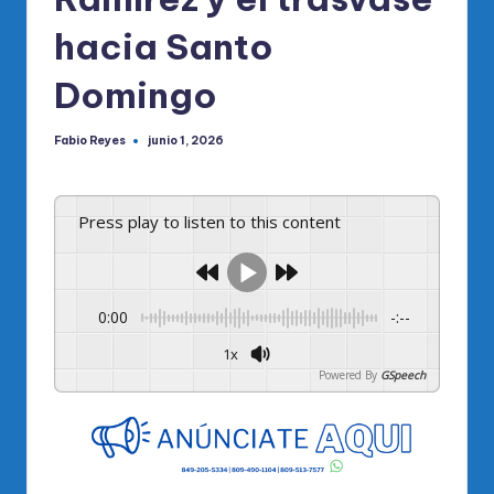
hacia Santo
Domingo
Fabio Reyes
junio 1, 2026
Publicado
por
Press play to listen to this content
0:00
-:--
1x
Powered By
GSpeech