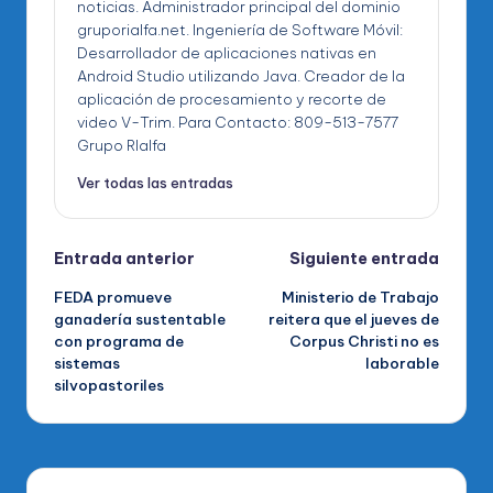
noticias. Administrador principal del dominio
gruporialfa.net. Ingeniería de Software Móvil:
Desarrollador de aplicaciones nativas en
Android Studio utilizando Java. Creador de la
aplicación de procesamiento y recorte de
video V-Trim. Para Contacto: 809-513-7577
Grupo RIalfa
Ver todas las entradas
Navegación
Entrada anterior
Siguiente entrada
FEDA promueve
Ministerio de Trabajo
de
ganadería sustentable
reitera que el jueves de
con programa de
Corpus Christi no es
entradas
sistemas
laborable
silvopastoriles