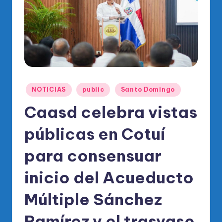
o
di
c
o
O
fi
Publicado
NOTICIAS
public
Santo Domingo
ci
en
Caasd celebra vistas
al
públicas en Cotuí
d
el
para consensuar
P
inicio del Acueducto
R
Múltiple Sánchez
M
Ramírez y el trasvase