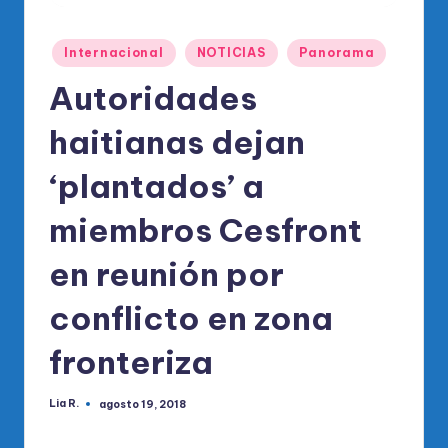
o
di
Publicado
Internacional
NOTICIAS
Panorama
c
en
Autoridades
o
O
haitianas dejan
fi
‘plantados’ a
ci
miembros Cesfront
al
d
en reunión por
el
conflicto en zona
P
fronteriza
R
M
Lia R.
agosto 19, 2018
Publicado
por