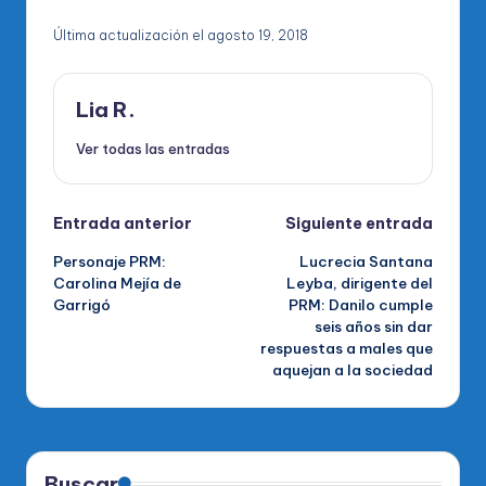
Última actualización el agosto 19, 2018
Lia R.
Ver todas las entradas
Navegación
Entrada anterior
Siguiente entrada
Personaje PRM:
Lucrecia Santana
de
Carolina Mejía de
Leyba, dirigente del
Garrigó
PRM: Danilo cumple
entradas
seis años sin dar
respuestas a males que
aquejan a la sociedad
Buscar