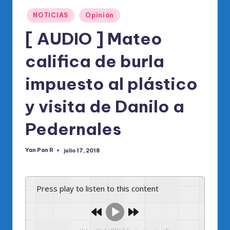
o
Publicado
di
NOTICIAS
Opinión
en
c
[ AUDIO ] Mateo
o
califica de burla
O
impuesto al plástico
fi
ci
y visita de Danilo a
al
Pedernales
d
el
Yan Pan R
julio 17, 2018
Publicado
por
P
R
Press play to listen to this content
M