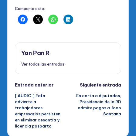
Comparte esto:
Yan Pan R
Ver todas las entradas
Navegación
Entrada anterior
Siguiente entrada
[ AUDIO ] Fafa
En carta a diputados,
de
advierte a
Presidencia de la RD
trabajadores
admite pagos a Joao
entradas
empresarios persisten
Santana
en eliminar cesantía y
licencia posparto