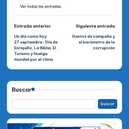
Ver todas las entradas
Navegación
Entrada anterior
Siguiente entrada
Un día como hoy
Gastos de campaña y
de
27 septiembre : Día de
el barómetro de la
Enriquillo, La Biblia, El
corrupción
entradas
Turismo y Huelga
mundial por el clima
Buscar
buscar