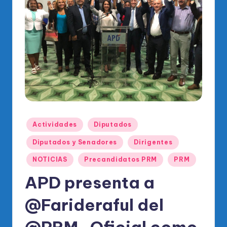
o
di
c
o
O
fi
ci
al
Publicado
Actividades
Diputados
d
en
Diputados y Senadores
Dirigentes
el
NOTICIAS
Precandidatos PRM
PRM
P
APD presenta a
R
M
@Farideraful del