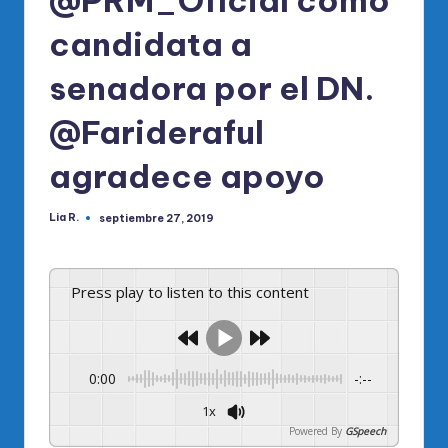
@PRM_Oficial como
candidata a
senadora por el DN.
@Farideraful
agradece apoyo
Lia R.
septiembre 27, 2019
Publicado
por
Press play to listen to this content
0:00
-:--
1x
Powered By
GSpeech