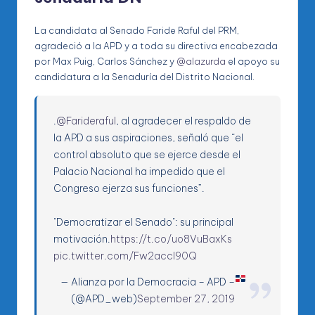
La candidata al Senado Faride Raful del PRM,
agradeció a la APD y a toda su directiva encabezada
por Max Puig, Carlos Sánchez y
@alazurda
el apoyo su
candidatura a la Senaduría del Distrito Nacional.
.
@Farideraful
, al agradecer el respaldo de
la APD a sus aspiraciones, señaló que “el
control absoluto que se ejerce desde el
Palacio Nacional ha impedido que el
Congreso ejerza sus funciones”.
"Democratizar el Senado": su principal
motivación.
https://t.co/uo8VuBaxKs
pic.twitter.com/Fw2accl90Q
— Alianza por la Democracia – APD –
(@APD_web)
September 27, 2019