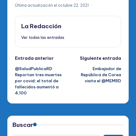
Última actualización el octubre 22, 2021
La Redacción
Ver todas las entradas
Navegación
Entrada anterior
Siguiente entrada
@SaludPublicaRD
Embajador de
de
Reportan tres muertes
República de Corea
por covid; el total de
visita el @MEMRD
entradas
fallecidos aumentó a
4,100
Buscar