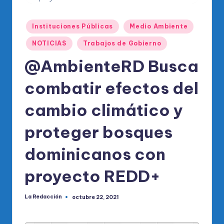
o
di
Publicado
Instituciones Públicas
Medio Ambiente
c
en
NOTICIAS
Trabajos de Gobierno
o
@AmbienteRD Busca
O
fi
combatir efectos del
ci
cambio climático y
al
proteger bosques
d
el
dominicanos con
P
proyecto REDD+
R
M
La Redacción
octubre 22, 2021
Publicado
por