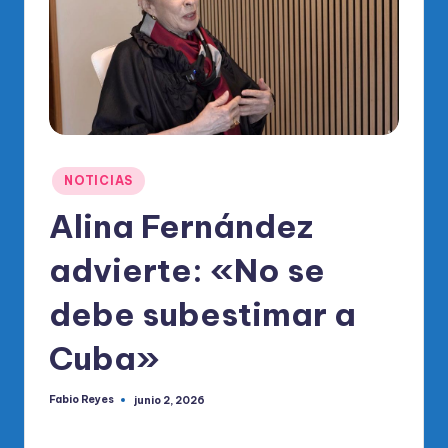
o
di
c
o
O
fi
Publicado
NOTICIAS
ci
en
Alina Fernández
al
advierte: «No se
d
el
debe subestimar a
P
Cuba»
R
M
Fabio Reyes
junio 2, 2026
Publicado
por