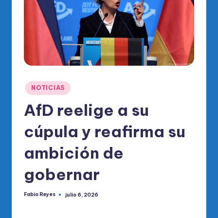
o
di
c
o
O
fi
Publicado
NOTICIAS
ci
en
AfD reelige a su
al
cúpula y reafirma su
d
el
ambición de
P
gobernar
R
M
Fabio Reyes
julio 6, 2026
Publicado
por