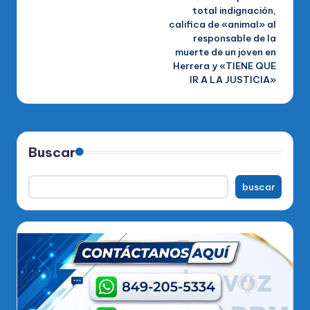
entradas
total indignación,
califica de «animal» al
responsable de la
muerte de un joven en
Herrera y «TIENE QUE
IR A LA JUSTICIA»
Buscar
buscar