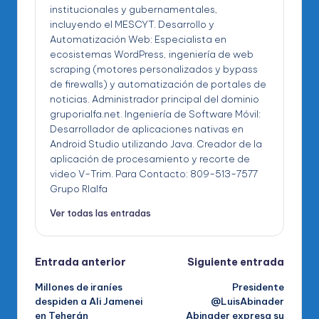
institucionales y gubernamentales,
incluyendo el MESCYT. Desarrollo y
Automatización Web: Especialista en
ecosistemas WordPress, ingeniería de web
scraping (motores personalizados y bypass
de firewalls) y automatización de portales de
noticias. Administrador principal del dominio
gruporialfa.net. Ingeniería de Software Móvil:
Desarrollador de aplicaciones nativas en
Android Studio utilizando Java. Creador de la
aplicación de procesamiento y recorte de
video V-Trim. Para Contacto: 809-513-7577
Grupo RIalfa
Ver todas las entradas
Navegación
Entrada anterior
Siguiente entrada
Millones de iraníes
Presidente
de
despiden a Ali Jamenei
@LuisAbinader
en Teherán
Abinader expresa su