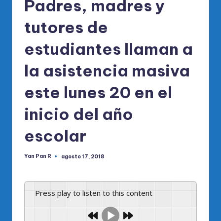
Padres, madres y
tutores de
estudiantes llaman a
la asistencia masiva
este lunes 20 en el
inicio del año
escolar
Yan Pan R
agosto 17, 2018
Publicado
por
Press play to listen to this content