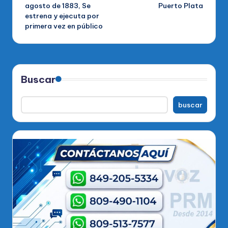
entradas
agosto de 1883, Se
Puerto Plata
estrena y ejecuta por
primera vez en público
Buscar
buscar