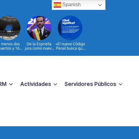
Spanish
l menos dos
De la Espriella
«El nuevo Código
uertos y 16
jura como nuevo
Penal busca que
heridos en
presidente de
los crímenes
ques rusos a
Colombia
extremos no
Ucrania
reciban una
respuesta
pequeña
«|@dpprdo
RM
Actividades
Servidores Públicos