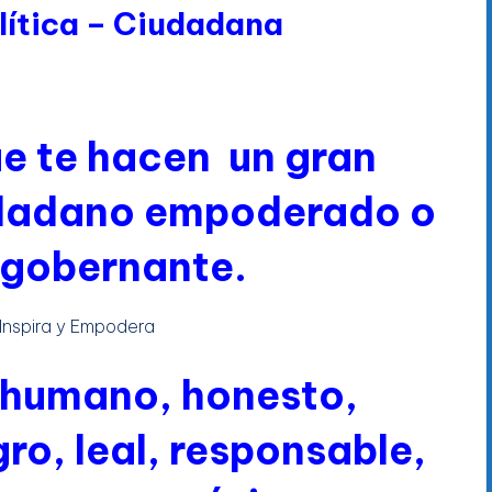
lítica – Ciudadana
ue te hacen un gran
udadano empoderado o
 gobernante.
r humano, honesto,
ro, leal, responsable,