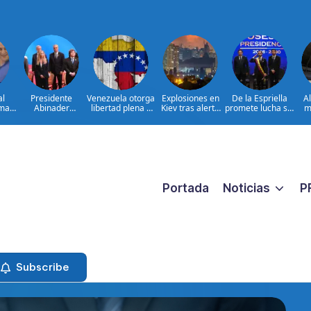
al
Presidente
Venezuela otorga
Explosiones en
De la Espriella
A
ima
Abinader
libertad plena a
Kiev tras alerta
promete lucha sin
m
concluye agenda
jueza María
por misiles
tregua al
ia
en Colombia y
Lourdes Afiuni
balísticos
narcoterrorismo
ata
sale hacia la
ara
República
ar
Dominicana tras
es
toma de posesión
de Abelardo de la
Espriella
Portada
Noticias
P
Subscribe