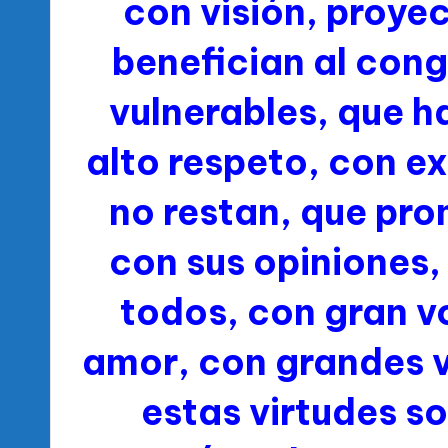
con visión, proye
benefician al con
vulnerables, que h
alto respeto, con e
no restan, que pro
con sus opiniones
todos, con gran v
amor, con grandes 
estas virtudes so