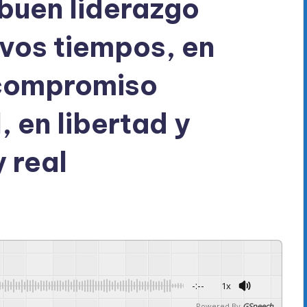
 buen liderazgo
evos tiempos, en
 compromiso
 en libertad y
 real
-:--
1x
Powered By
GSpeech