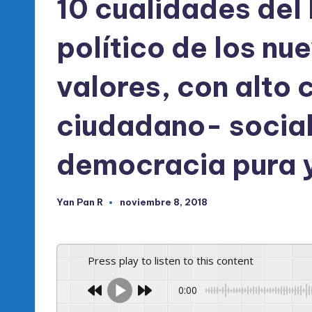
10 cualidades del
l
d
político de los nu
e
valores, con alto
l
ciudadano- social,
P
R
democracia pura y
M
Yan Pan R
noviembre 8, 2018
Publicado
por
Press play to listen to this content
0:00