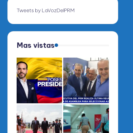
Tweets by LaVozDelPRM
Mas vistas