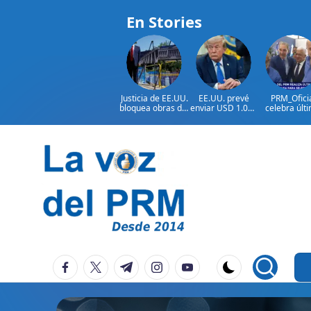
En Stories
Justicia de EE.UU.
EE.UU. prevé
PRM_Ofici
bloquea obras del
enviar USD 1.000
celebra últ
salón de baile de
millones en
reunión
Trump
ayuda a Colombia
preparator
antes de
asamblea p
seleccion
Saltar
autoridad
al
contenido
P
La
facebook.com
twitter.com
t.me
instagram.com
youtube.com
Voz
e
Del
ri
PRM