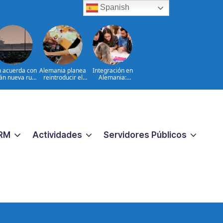
Spanish
n acuerda con
Alemania planea
Integración en
n nueva ruta
reintroducir el
Alemania:
en Ormuz
servicio civil
¿funcionó la
obligatorio
estrategia de
Merkel?
RM
Actividades
Servidores Públicos