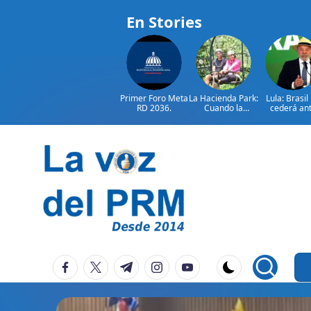
En Stories
Primer Foro Meta
La Hacienda Park:
Lula: Brasil
RD 2036.
Cuando la
cederá an
aventura cuenta
injerencia
la historia del
extranjer
campo
dominicano
Saltar
al
contenido
P
La
facebook.com
twitter.com
t.me
instagram.com
youtube.com
Voz
e
Del
ri
PRM