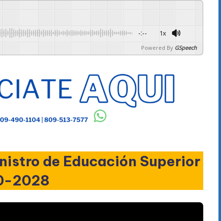
-:--
1x
Powered By
GSpeech
inistro de Educación Superior
20-2028