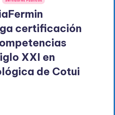
Servidores Públicos
iaFermin
a certificación
Competencias
Siglo XXI en
lógica de Cotui