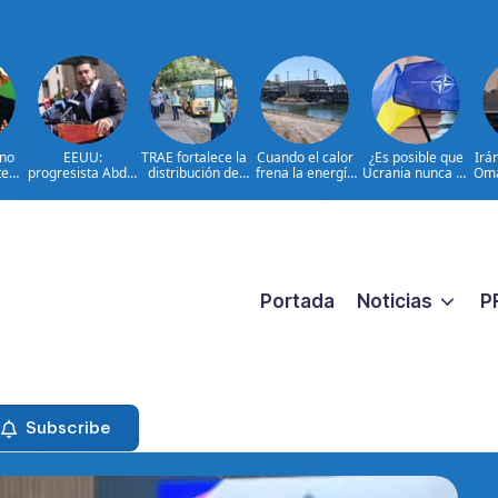
 no
EEUU:
TRAE fortalece la
Cuando el calor
¿Es posible que
Irá
te
progresista Abdul
distribución de
frena la energía
Ucrania nunca se
Omá
s
El-Sayed gana
autobuses en
nuclear en
incorpore a la
as
primarias en
todo el país de
Europa
OTAN?
Míchigan
cara al inicio del
año 2026-2027
Portada
Noticias
P
Subscribe