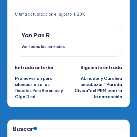
Última actualización el agosto 4, 2018
Yan Pan R
Ver todas las entradas
Navegación
Entrada anterior
Siguiente entrada
Promoverían pero
Abinader y Carolina
de
silenciarían a las
encabezan “Parada
fiscales Yeni Berenice y
Cívica”del PRM contra
entradas
Olga Diná
la corrupción
Buscar