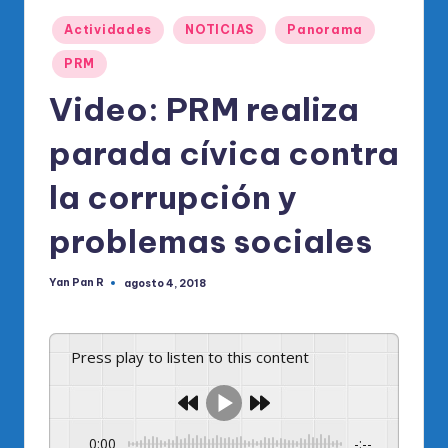
o
Publicado
di
Actividades
NOTICIAS
Panorama
en
c
PRM
o
Video: PRM realiza
O
parada cívica contra
fi
la corrupción y
ci
al
problemas sociales
d
Yan Pan R
agosto 4, 2018
Publicado
el
por
P
Press play to listen to this content
R
M
0:00
-:--