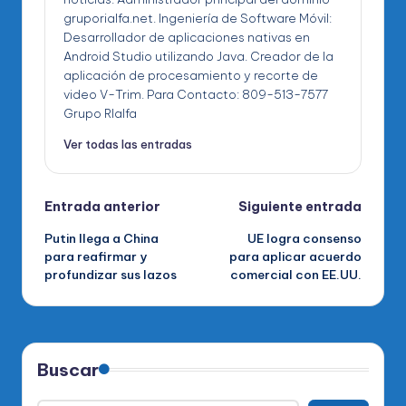
gruporialfa.net. Ingeniería de Software Móvil:
Desarrollador de aplicaciones nativas en
Android Studio utilizando Java. Creador de la
aplicación de procesamiento y recorte de
video V-Trim. Para Contacto: 809-513-7577
Grupo RIalfa
Ver todas las entradas
Navegación
Entrada anterior
Siguiente entrada
Putin llega a China
UE logra consenso
de
para reafirmar y
para aplicar acuerdo
profundizar sus lazos
comercial con EE.UU.
entradas
Buscar