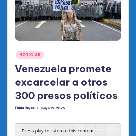
o
di
c
o
O
fi
Publicado
NOTICIAS
ci
en
Venezuela promete
al
excarcelar a otros
d
el
300 presos políticos
P
Fabio Reyes
mayo 19, 2026
R
Publicado
por
M
Press play to listen to this content