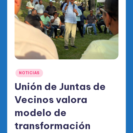
o
di
c
o
O
fi
ci
al
Publicado
NOTICIAS
d
en
Unión de Juntas de
el
Vecinos valora
P
R
modelo de
M
transformación