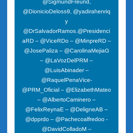
@SigmundFreund,
@DionicioDeloss9, @yadirahenriq
y
@DrSalvadorRamos.@Presidenci
aRD – @ViceRDo – @MinpreRD –
@JosePaliza – @CarolinaMejiaG
– @LaVozDelPRM –
@LuisAbinader –
@RaquelPenaVice-
@PRM_Oficial – @ElizabethMateo
– @AlbertoCaminero –
@FelixReynaE – @DeligneAB –
@dpprdo – @Pachecoalfredoo -
@DavidColladoM –