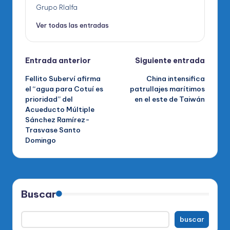
Grupo RIalfa
Ver todas las entradas
Navegación
Entrada anterior
Siguiente entrada
Fellito Suberví afirma
China intensifica
de
el “agua para Cotuí es
patrullajes marítimos
prioridad” del
en el este de Taiwán
entradas
Acueducto Múltiple
Sánchez Ramírez-
Trasvase Santo
Domingo
Buscar
buscar