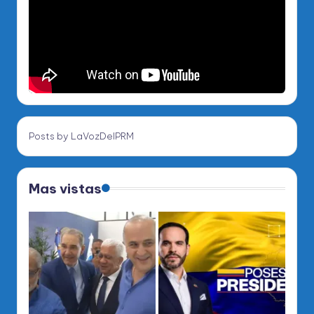
Posts by LaVozDelPRM
Mas vistas