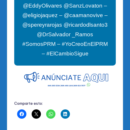
@EddyOlivares @SanzLovaton –
@eligiojaquez – @caamanovive –
@spereyrarojas @ricardodlsanto3
@DrSalvador _Ramos
#SomosPRM – #YoCreoEnElPRM
– #ElCambioSigue
Comparte esto: