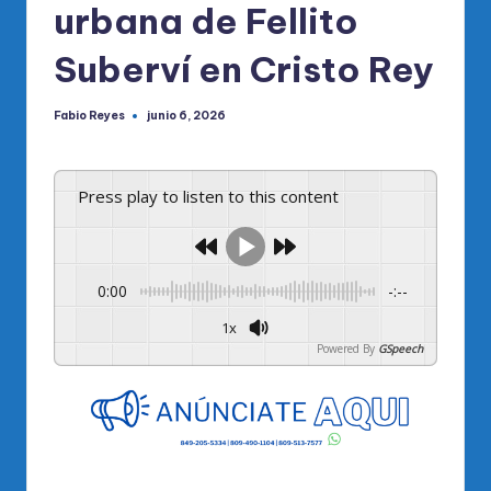
urbana de Fellito
Suberví en Cristo Rey
Fabio Reyes
junio 6, 2026
Publicado
por
Press play to listen to this content
0:00
-:--
1x
Powered By
GSpeech