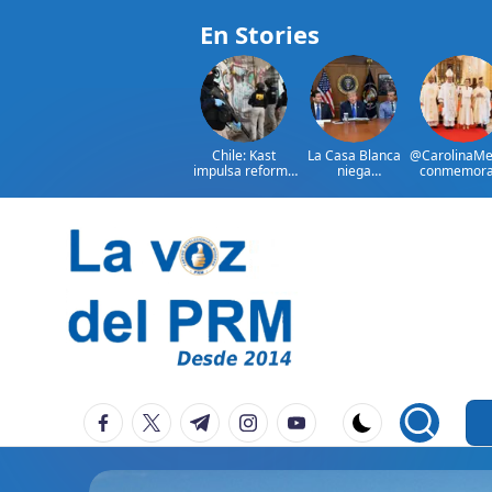
En Stories
Chile: Kast
La Casa Blanca
@CarolinaMe
impulsa reforma
niega
conmemora
para combatir
encontronazo
528 anivers
crimen
entre Trump y
de Santo
organizado
Hegseth
Domingo
Saltar
al
contenido
P
La
facebook.com
twitter.com
t.me
instagram.com
youtube.com
Voz
e
Del
ri
PRM