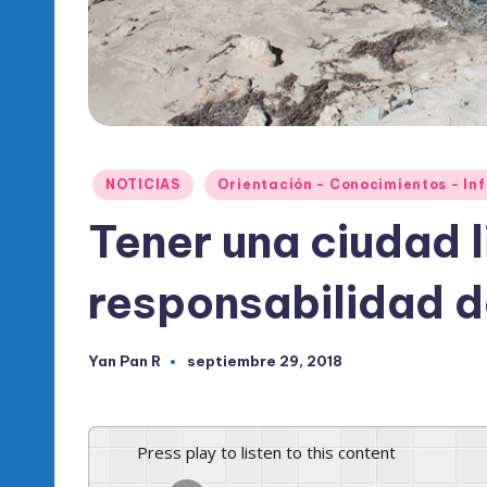
l
d
e
l
P
Publicado
NOTICIAS
Orientación - Conocimientos - In
en
Tener una ciudad 
R
M
responsabilidad d
Yan Pan R
septiembre 29, 2018
Publicado
por
Press play to listen to this content