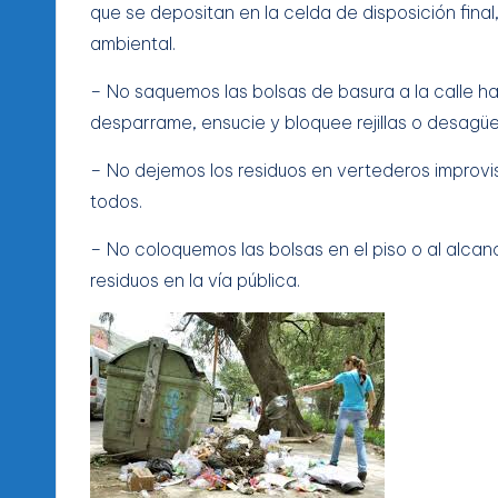
que se depositan en la celda de disposición final
ambiental.
– No saquemos las bolsas de basura a la calle has
desparrame, ensucie y bloquee rejillas o desagüe
– No dejemos los residuos en vertederos improvi
todos.
– No coloquemos las bolsas en el piso o al alca
residuos en la vía pública.