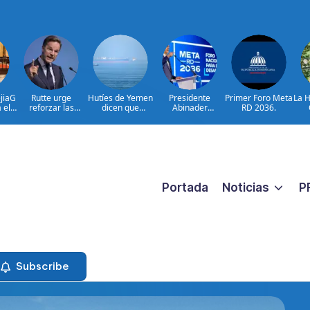
jiaG
Rutte urge
Hutíes de Yemen
Presidente
Primer Foro Meta
La H
 el
reforzar las
dicen que
Abinader
RD 2036.
ario
defensas aéreas
atacaron dos
participa en
ave
ucranianas
petroleros
primer Foro Meta
la
sauditas
RD 2036 con
miras a impulsar
d
el crecimiento
económico
Portada
Noticias
P
Subscribe