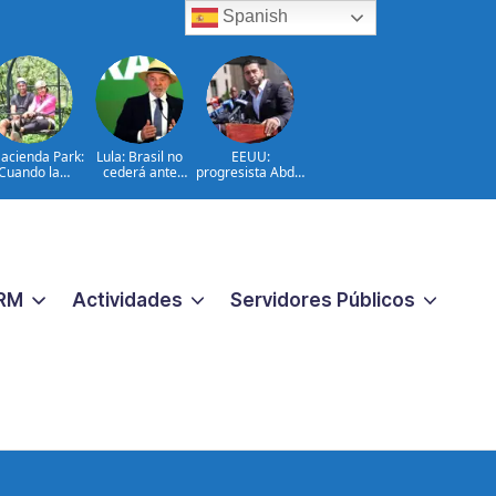
Spanish
acienda Park:
Lula: Brasil no
EEUU:
Cuando la
cederá ante
progresista Abdul
ntura cuenta
injerencias
El-Sayed gana
 historia del
extranjeras
primarias en
campo
Míchigan
ominicano
RM
Actividades
Servidores Públicos