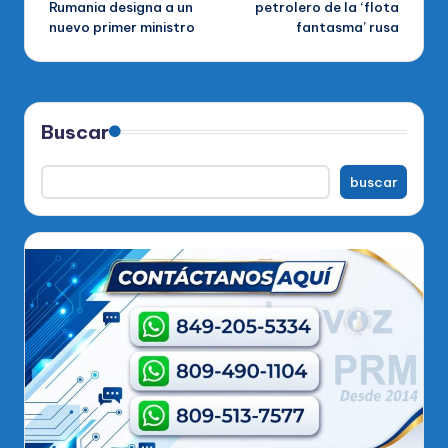
Rumania designa a un
petrolero de la ‘flota
nuevo primer ministro
fantasma’ rusa
entradas
Buscar
buscar