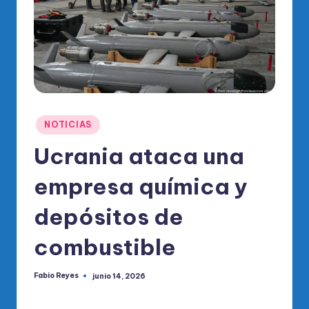
o
di
c
o
O
fi
Publicado
NOTICIAS
ci
en
Ucrania ataca una
al
empresa química y
d
el
depósitos de
P
combustible
R
M
Fabio Reyes
junio 14, 2026
Publicado
por