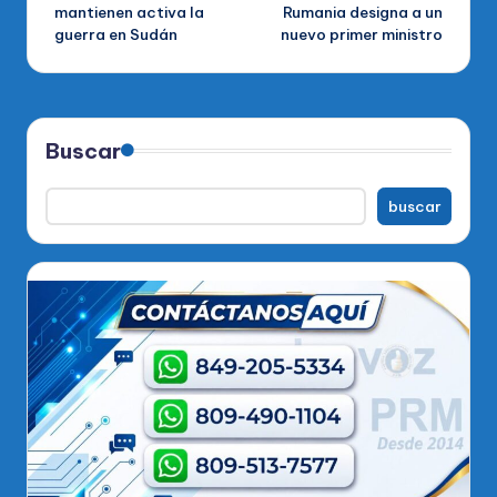
de
mantienen activa la
Rumania designa a un
guerra en Sudán
nuevo primer ministro
entradas
Buscar
buscar