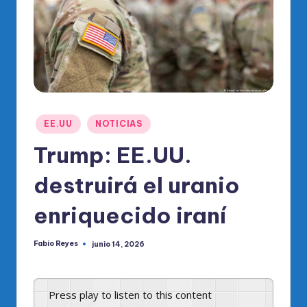
o
di
c
o
O
fi
Publicado
EE.UU
NOTICIAS
ci
en
Trump: EE.UU.
al
destruirá el uranio
d
el
enriquecido iraní
P
Fabio Reyes
junio 14, 2026
R
Publicado
por
M
Press play to listen to this content