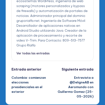
ecosistemas WordPress, ingeniería de web
scraping (motores personalizados y bypass
de firewalls) y automatización de portales de
noticias. Administrador principal del dominio
gruporialfa.net. Ingeniería de Software Móvil:
Desarrollador de aplicaciones nativas en
Android Studio utilizando Java. Creador de la
aplicación de procesamiento y recorte de
video V-Trim. Para Contacto: 809-513-7577
Grupo RIalfa
Ver todas las entradas
Navegación
Entrada anterior
Siguiente entrada
Colombia: comienzan
Entrevista a
de
elecciones
@DeligneAB en
presidenciales en el
Aeromundo con
entradas
exterior
Guillermo Gomez (25-
05-2026)