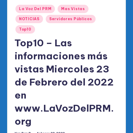
o
Publicado
di
La Voz Del PRM
Mas Vistas
en
c
NOTICIAS
Servidores Públicos
o
Top10
O
Top10 – Las
fi
informaciones más
ci
vistas Miercoles 23
al
d
de Febrero del 2022
el
en
P
www.LaVozDelPRM.
R
M
org