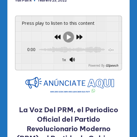
Yan Pan R
febrero 23, 2022
Publicado
por
Press play to listen to this content
0:00
-:--
1x
Powered By
GSpeech
La Voz Del PRM, el Periodico
Oficial del Partido
Revolucionario Moderno