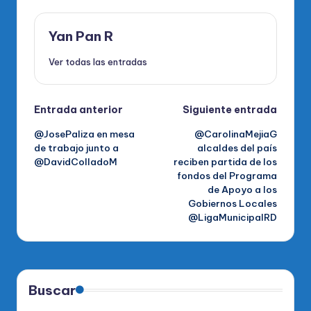
Yan Pan R
Ver todas las entradas
Navegación
Entrada anterior
Siguiente entrada
@JosePaliza en mesa
@CarolinaMejiaG
de
de trabajo junto a
alcaldes del país
@DavidColladoM
reciben partida de los
entradas
fondos del Programa
de Apoyo a los
Gobiernos Locales
@LigaMunicipalRD
Buscar